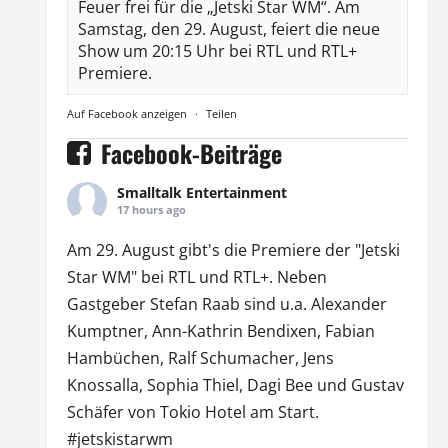
Feuer frei für die „Jetski Star WM“. Am
Samstag, den 29. August, feiert die neue
Show um 20:15 Uhr bei RTL und RTL+
Premiere.
Auf Facebook anzeigen
·
Teilen
Facebook-Beiträge
Smalltalk Entertainment
17 hours ago
Am 29. August gibt's die Premiere der "Jetski
Star WM" bei
RTL
und
RTL
+. Neben
Gastgeber Stefan Raab sind u.a.
Alexander
Kumptner
, Ann-Kathrin Bendixen,
Fabian
Hambüchen
, Ralf Schumacher,
Jens
Knossalla
,
Sophia Thiel
,
Dagi Bee
und Gustav
Schäfer von
Tokio Hotel
am Start.
#jetskistarwm