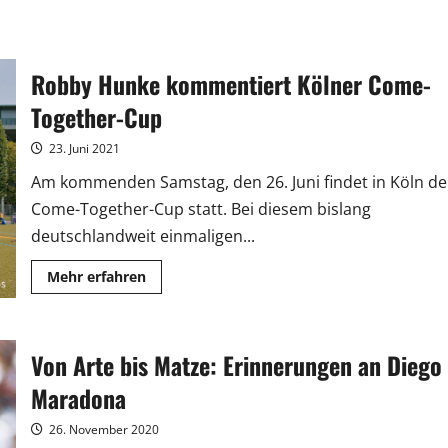
Robby Hunke kommentiert Kölner Come-
Together-Cup
23. Juni 2021
Am kommenden Samstag, den 26. Juni findet in Köln de
Come-Together-Cup statt. Bei diesem bislang
deutschlandweit einmaligen...
Mehr
Mehr erfahren
Informationen
über
Robby
Hunke
kommentiert
Von Arte bis Matze: Erinnerungen an Diego
Kölner
Come-
Together-
Maradona
Cup
26. November 2020