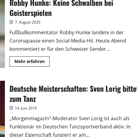
Robby Hunke: Keine Schwalben bei
nach
Kaiserau
Geisterspielen
7. August 2020
Fußballkommentator Robby Hunke landete in der
Coronapause einen Social-Media-Hit. Heute Abend
kommentiert er für den Schweizer Sender...
Mehr
Mehr erfahren
Informationen
über
Robby
Hunke:
Keine
Deutsche Meisterschaften: Sven Lorig bitte
Schwalben
bei
Geisterspielen
zum Tanz
14. Juni 2019
„Morgenmagazin“-Moderator Sven Lorig ist auch als
Funktionär im Deutschen Tanzsportverband aktiv. In
dieser Eigenschaft fungiert er am...