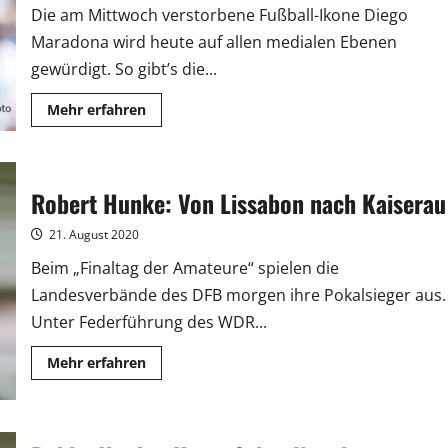
Die am Mittwoch verstorbene Fußball-Ikone Diego
Maradona wird heute auf allen medialen Ebenen
gewürdigt. So gibt’s die...
Mehr
Mehr erfahren
Informationen
über
Von
Arte
bis
Matze:
Robert Hunke: Von Lissabon nach Kaiserau
Erinnerungen
an
Diego
21. August 2020
Maradona
Beim „Finaltag der Amateure“ spielen die
Landesverbände des DFB morgen ihre Pokalsieger aus.
Unter Federführung des WDR...
Mehr
Mehr erfahren
Informationen
über
Robert
Hunke:
Von
Lissabon