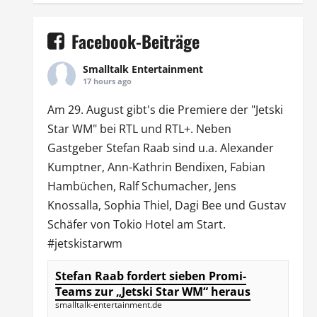
Facebook-Beiträge
Smalltalk Entertainment
17 hours ago
Am 29. August gibt's die Premiere der "Jetski
Star WM" bei
RTL
und
RTL
+. Neben
Gastgeber Stefan Raab sind u.a.
Alexander
Kumptner
, Ann-Kathrin Bendixen,
Fabian
Hambüchen
, Ralf Schumacher,
Jens
Knossalla
,
Sophia Thiel
,
Dagi Bee
und Gustav
Schäfer von
Tokio Hotel
am Start.
#jetskistarwm
Stefan Raab fordert sieben Promi-
Teams zur „Jetski Star WM“ heraus
smalltalk-entertainment.de