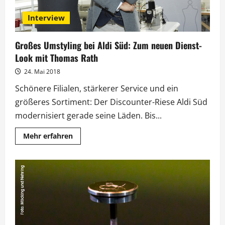
Interview
Großes Umstyling bei Aldi Süd: Zum neuen Dienst-
Look mit Thomas Rath
24. Mai 2018
Schönere Filialen, stärkerer Service und ein
größeres Sortiment: Der Discounter-Riese Aldi Süd
modernisiert gerade seine Läden. Bis...
Mehr
Mehr erfahren
Informationen
über
Großes
Umstyling
bei
Aldi
Süd:
Zum
neuen
Dienst-
Look
mit