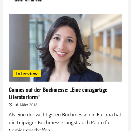
Informationen
über
Kim
Wilde
in
„BARBARA“:
„Hunde
zeigen
dir,
wie
Liebe
sein
sollte“
Interview
Comics auf der Buchmesse: „Eine einzigartige
Literaturform“
16. März 2018
Als eine der wichtigsten Buchmessen in Europa hat
die Leipziger Buchmesse längst auch Raum für
Comics geschaffen....