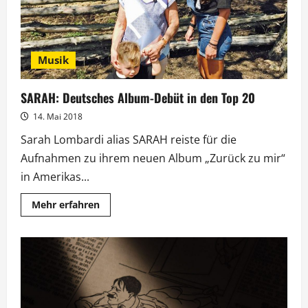
Musik
SARAH: Deutsches Album-Debüt in den Top 20
14. Mai 2018
Sarah Lombardi alias SARAH reiste für die
Aufnahmen zu ihrem neuen Album „Zurück zu mir“
in Amerikas...
Mehr
Mehr erfahren
Informationen
über
SARAH:
Deutsches
Album-
Debüt
in
den
Top
20