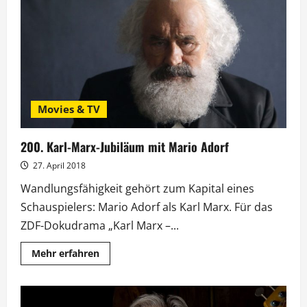
auf
der
Suche
nach
dem
verlorenen
Ohr
Movies & TV
200. Karl-Marx-Jubiläum mit Mario Adorf
27. April 2018
Wandlungsfähigkeit gehört zum Kapital eines
Schauspielers: Mario Adorf als Karl Marx. Für das
ZDF-Dokudrama „Karl Marx –...
Mehr
Mehr erfahren
Informationen
über
200.
Karl-
Marx-