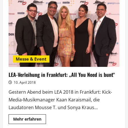
Weltstar“:
Klaus
Voormann
erhält
ECHO
für
sein
Lebenswerk
Messe & Event
LEA-Verleihung in Frankfurt: „All You Need is bunt“
10. April 2018
Gestern Abend beim LEA 2018 in Frankfurt: Kick-
Media-Musikmanager Kaan Karaismail, die
Laudatoren Mousse T. und Sonya Kraus...
Mehr
Mehr erfahren
Informationen
über