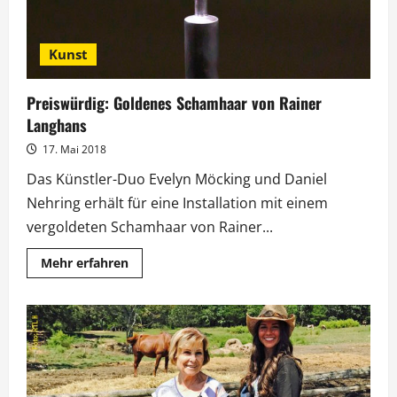
Thomas
Rath
Kunst
Preiswürdig: Goldenes Schamhaar von Rainer
Langhans
17. Mai 2018
Das Künstler-Duo Evelyn Möcking und Daniel
Nehring erhält für eine Installation mit einem
vergoldeten Schamhaar von Rainer...
Mehr
Mehr erfahren
Informationen
über
Preiswürdig:
Goldenes
Schamhaar
von
Rainer
Langhans