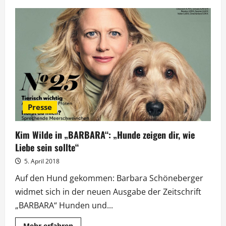
LEA-
Verleihung
in
Frankfurt:
„All
You
Need
is
bunt“
Presse
Kim Wilde in „BARBARA“: „Hunde zeigen dir, wie
Liebe sein sollte“
5. April 2018
Auf den Hund gekommen: Barbara Schöneberger
widmet sich in der neuen Ausgabe der Zeitschrift
„BARBARA“ Hunden und...
Mehr
Mehr erfahren