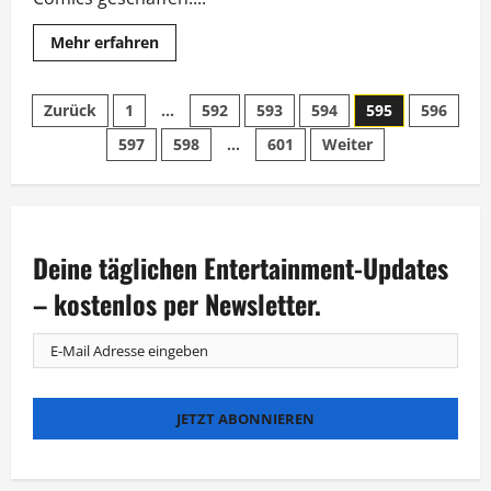
Mehr
Mehr erfahren
Informationen
über
Comics
Seitennummerierung
auf
Zurück
1
…
592
593
594
595
596
der
Buchmesse:
597
598
…
601
Weiter
der
„Eine
einzigartige
Literaturform“
Beiträge
Deine täglichen Entertainment-Updates
– kostenlos per Newsletter.