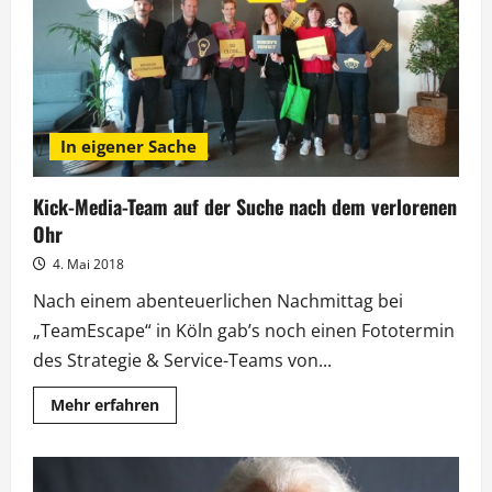
Eigenproduktion
In eigener Sache
Kick-Media-Team auf der Suche nach dem verlorenen
Ohr
4. Mai 2018
Nach einem abenteuerlichen Nachmittag bei
„TeamEscape“ in Köln gab’s noch einen Fototermin
des Strategie & Service-Teams von...
Mehr
Mehr erfahren
Informationen
über
Kick-
Media-
Team