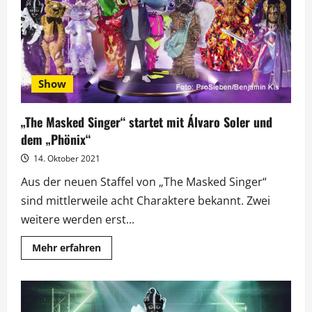
Show
„The Masked Singer“ startet mit Álvaro Soler und
dem „Phönix“
14. Oktober 2021
Aus der neuen Staffel von „The Masked Singer“
sind mittlerweile acht Charaktere bekannt. Zwei
weitere werden erst...
Mehr
Mehr erfahren
Informationen
über
„The
Masked
Singer“
startet