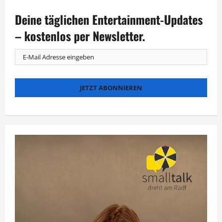
Elf
Trophäen
Deine täglichen Entertainment-Updates
für
das
ZDF
– kostenlos per Newsletter.