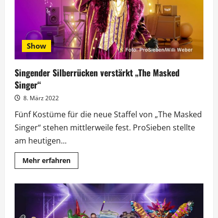
Show
Singender Silberrücken verstärkt „The Masked
Singer“
8. März 2022
Fünf Kostüme für die neue Staffel von „The Masked
Singer“ stehen mittlerweile fest. ProSieben stellte
am heutigen...
Mehr
Mehr erfahren
Informationen
über
Singender
Silberrücken
verstärkt
„The
Masked
Singer“