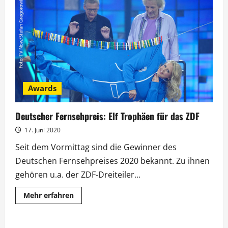
Singer“:
Müller-
Hohenstein
war
das
„Schwein“
Awards
Deutscher Fernsehpreis: Elf Trophäen für das ZDF
17. Juni 2020
Seit dem Vormittag sind die Gewinner des
Deutschen Fernsehpreises 2020 bekannt. Zu ihnen
gehören u.a. der ZDF-Dreiteiler...
Mehr
Mehr erfahren
Informationen
über
Deutscher
Fernsehpreis: