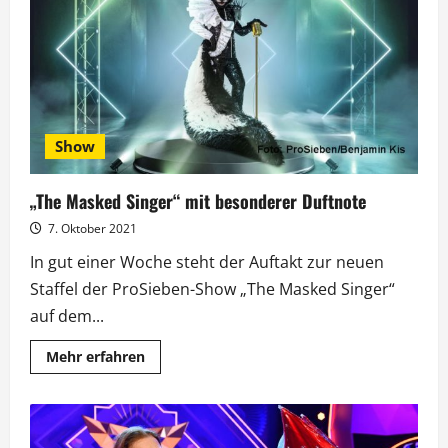
mit
Álvaro
Soler
und
dem
„Phönix“
Show
„The Masked Singer“ mit besonderer Duftnote
7. Oktober 2021
In gut einer Woche steht der Auftakt zur neuen
Staffel der ProSieben-Show „The Masked Singer“
auf dem...
Mehr
Mehr erfahren
Informationen
über
„The
Masked
Singer“
mit