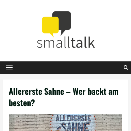
Zum
Inhalt
springen
Primäres
Menü
Allererste Sahne – Wer backt am
besten?