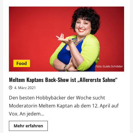
über
Meltem
Kaptans
„Allererste
Sahne“:
Aha-
und
Autsch-
Erlebnisse
Food
Meltem Kaptans Back-Show ist „Allererste Sahne“
4. März 2021
Den besten Hobbybäcker der Woche sucht
Moderatorin Meltem Kaptan ab dem 12. April auf
Vox. An jedem...
Mehr
Mehr erfahren
Informationen