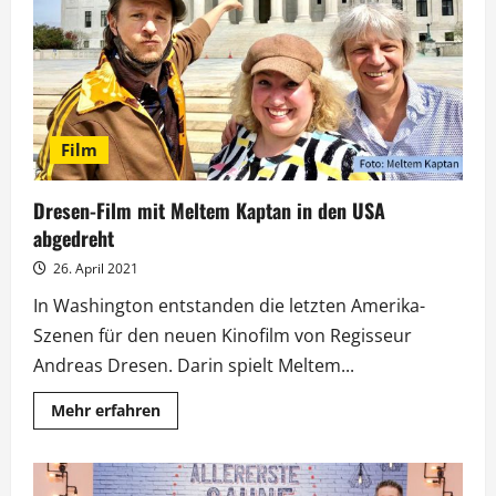
letzte
Staffelwoche
Film
Dresen-Film mit Meltem Kaptan in den USA
abgedreht
26. April 2021
In Washington entstanden die letzten Amerika-
Szenen für den neuen Kinofilm von Regisseur
Andreas Dresen. Darin spielt Meltem...
Mehr
Mehr erfahren
Informationen
über
Dresen-
Film
mit