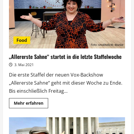
„Allererste
Sahne“
Food
„Allererste Sahne“ startet in die letzte Staffelwoche
3. Mai 2021
Die erste Staffel der neuen Vox-Backshow
„Allererste Sahne“ geht mit dieser Woche zu Ende.
Bis einschließlich Freitag...
Mehr
Mehr erfahren
Informationen
über
„Allererste
Sahne“
startet
in
die