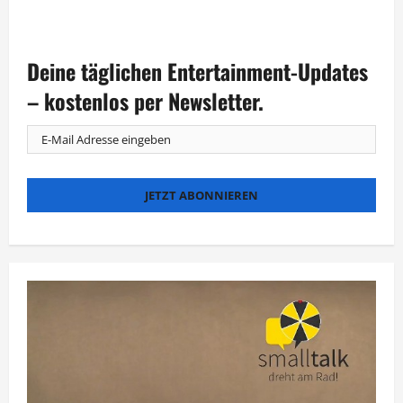
über
Meltem
Kaptans
Back-
Show
Deine täglichen Entertainment-Updates
ist
„Allererste
Sahne“
– kostenlos per Newsletter.