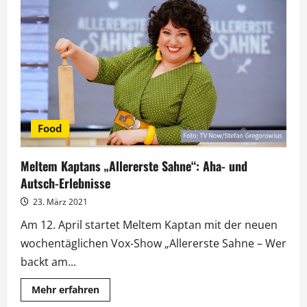
Sahne“
mit
Meltem
Kaptan
startet
bei
Vox
Food
Meltem Kaptans „Allererste Sahne“: Aha- und
Autsch-Erlebnisse
23. März 2021
Am 12. April startet Meltem Kaptan mit der neuen
wochentäglichen Vox-Show „Allererste Sahne – Wer
backt am...
Mehr
Mehr erfahren
Informationen