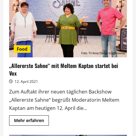
Meltem
Kaptan
in
den
USA
abgedreht
Food
„Allererste Sahne“ mit Meltem Kaptan startet bei
Vox
12. April 2021
Zum Auftakt ihrer neuen täglichen Backshow
„Allererste Sahne“ begrüßt Moderatorin Meltem
Kaptan am heutigen 12. April die...
Mehr
Mehr erfahren
Informationen
über
„Allererste