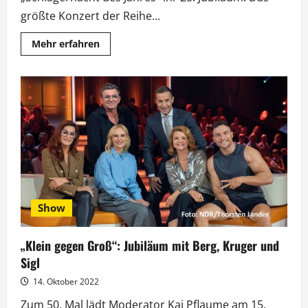
größte Konzert der Reihe...
Mehr
Mehr erfahren
Informationen
über
„Schlagernacht“
feiert
Jubiläum
in
der
Waldbühne
und
bei
RTLup
Show
„Klein gegen Groß“: Jubiläum mit Berg, Kruger und
Sigl
14. Oktober 2022
Zum 50. Mal lädt Moderator Kai Pflaume am 15.