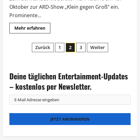
Oktober zur ARD-Show „Klein gegen Groß“ ein.
Prominente...
Mehr
Mehr erfahren
Informationen
über
„Klein
Seitennummerierung
gegen
Zurück
1
2
3
Weiter
Groß“:
Jubiläum
der
mit
Berg,
Kruger
Beiträge
und
Deine täglichen Entertainment-Updates
Sigl
– kostenlos per Newsletter.