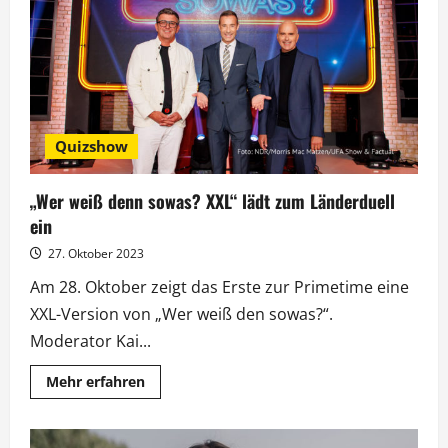
„Giovanni
Zarrella
Show“
Quizshow
„Wer weiß denn sowas? XXL“ lädt zum Länderduell
ein
27. Oktober 2023
Am 28. Oktober zeigt das Erste zur Primetime eine
XXL-Version von „Wer weiß den sowas?“.
Moderator Kai...
Mehr
Mehr erfahren
Informationen
über
„Wer
weiß