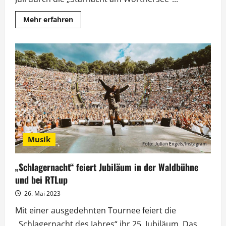
Mehr
Mehr erfahren
Informationen
über
„Starnacht
am
Wörthersee“
erstmals
als
Eurovisionssendung
Musik
„Schlagernacht“ feiert Jubiläum in der Waldbühne
und bei RTLup
26. Mai 2023
Mit einer ausgedehnten Tournee feiert die
„Schlagernacht des Jahres“ ihr 25. Jubiläum. Das