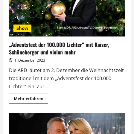
Show
„Adventsfest der 100.000 Lichter“ mit Kaiser,
Schöneberger und vielen mehr
1. Dezember 2023
Die ARD läutet am 2. Dezember die Weihnachtszeit
traditionell mit dem „Adventsfest der 100.000
Lichter“ ein. Zur...
Mehr
Mehr erfahren
Informationen
über
„Adventsfest
der
100.000
Lichter“
mit
Kaiser,