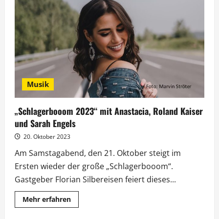
denn
sowas?
XXL“
lädt
zum
Länderduell
ein
Musik
„Schlagerbooom 2023“ mit Anastacia, Roland Kaiser
und Sarah Engels
20. Oktober 2023
Am Samstagabend, den 21. Oktober steigt im
Ersten wieder der große „Schlagerbooom“.
Gastgeber Florian Silbereisen feiert dieses...
Mehr
Mehr erfahren
Informationen
über