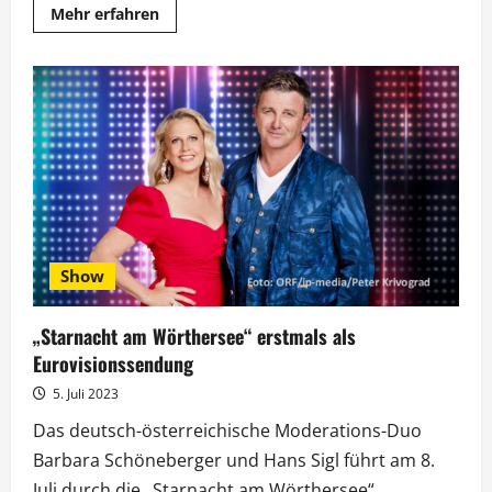
Mehr
Mehr erfahren
Informationen
über
Vanessa
Mai:
Debüt
auf
Englisch
in
der
„Starnacht
am
Wörthersee“
Show
„Starnacht am Wörthersee“ erstmals als
Eurovisionssendung
5. Juli 2023
Das deutsch-österreichische Moderations-Duo
Barbara Schöneberger und Hans Sigl führt am 8.
Juli durch die „Starnacht am Wörthersee“...