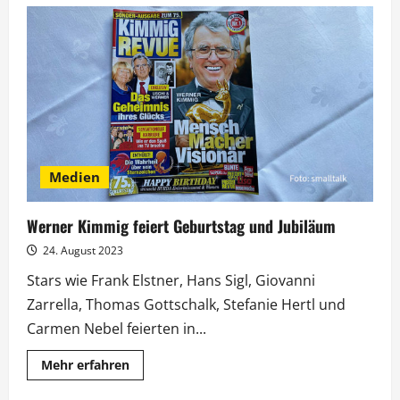
„Schlagerbooom
2023“
mit
Anastacia,
Roland
Kaiser
und
Sarah
Engels
Medien
Werner Kimmig feiert Geburtstag und Jubiläum
24. August 2023
Stars wie Frank Elstner, Hans Sigl, Giovanni
Zarrella, Thomas Gottschalk, Stefanie Hertl und
Carmen Nebel feierten in...
Mehr
Mehr erfahren
Informationen
über