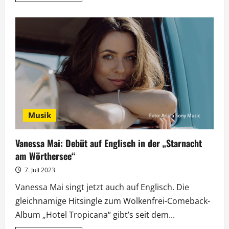
über
Gelungene
Eurovisionspremiere
der
„Starnacht
am
Wörthersee“
Musik
Vanessa Mai: Debüt auf Englisch in der „Starnacht
am Wörthersee“
7. Juli 2023
Vanessa Mai singt jetzt auch auf Englisch. Die
gleichnamige Hitsingle zum Wolkenfrei-Comeback-
Album „Hotel Tropicana“ gibt’s seit dem...