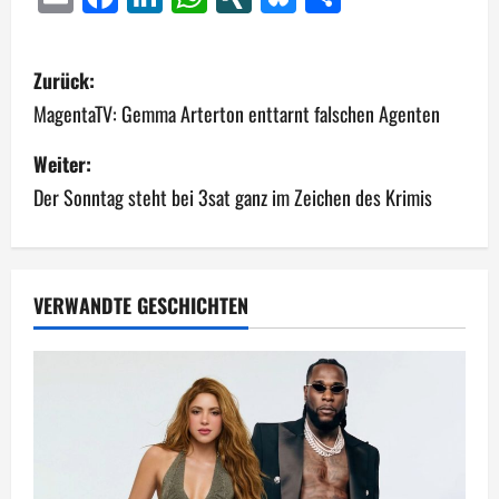
B
Zurück:
e
MagentaTV: Gemma Arterton enttarnt falschen Agenten
i
Weiter:
Der Sonntag steht bei 3sat ganz im Zeichen des Krimis
t
r
a
VERWANDTE GESCHICHTEN
g
s
n
a