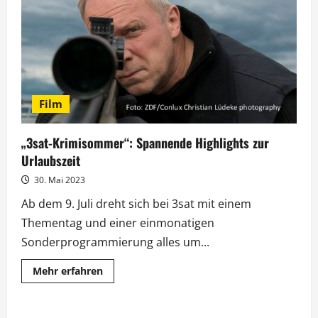
mit
deutsch-
spanischem
Doppelpack
Film
„3sat-Krimisommer“: Spannende Highlights zur
Urlaubszeit
30. Mai 2023
Ab dem 9. Juli dreht sich bei 3sat mit einem
Thementag und einer einmonatigen
Sonderprogrammierung alles um...
Mehr
Mehr erfahren
Informationen
über
„3sat-
Krimisommer“: