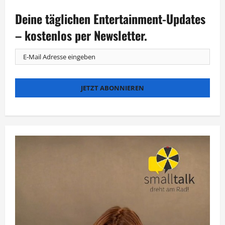
Spannende
Highlights
Deine täglichen Entertainment-Updates
zur
Urlaubszeit
– kostenlos per Newsletter.