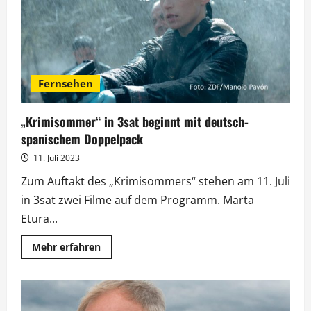
70.
Geburtstag
Fernsehen
„Krimisommer“ in 3sat beginnt mit deutsch-
spanischem Doppelpack
11. Juli 2023
Zum Auftakt des „Krimisommers“ stehen am 11. Juli
in 3sat zwei Filme auf dem Programm. Marta
Etura...
Mehr
Mehr erfahren
Informationen
über
„Krimisommer“
in
3sat
beginnt