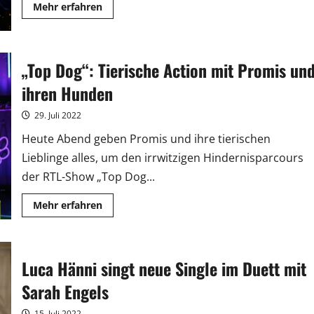
Mehr
Mehr erfahren
Informationen
über
„Die
große
Silvester
„Top Dog“: Tierische Action mit Promis un
Show“:
Diese
Stars
ihren Hunden
feiern
den
Jahreswechsel
29. Juli 2022
in
der
Heute Abend geben Promis und ihre tierischen
ARD
Lieblinge alles, um den irrwitzigen Hindernisparcours
der RTL-Show „Top Dog...
Mehr
Mehr erfahren
Informationen
über
„Top
Dog“:
Tierische
Luca Hänni singt neue Single im Duett mit
Action
mit
Promis
Sarah Engels
und
ihren
Hunden
15. Juli 2022