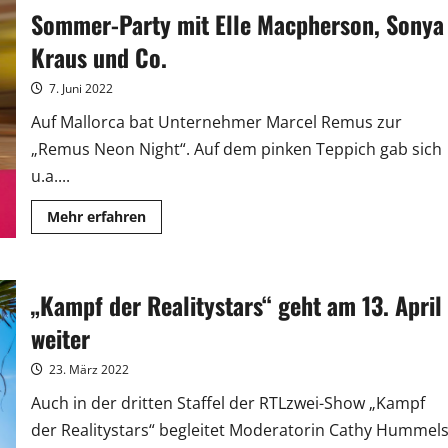
Late-
Sommer-Party mit Elle Macpherson, Sonya
Night-
Ausgabe
mit
Kraus und Co.
90er-
Sommerhits
7. Juni 2022
Auf Mallorca bat Unternehmer Marcel Remus zur
„Remus Neon Night“. Auf dem pinken Teppich gab sich
u.a....
Mehr
Mehr erfahren
Informationen
über
Sommer-
Party
mit
„Kampf der Realitystars“ geht am 13. April
Elle
Macpherson,
Sonya
weiter
Kraus
und
Co.
23. März 2022
Auch in der dritten Staffel der RTLzwei-Show „Kampf
der Realitystars“ begleitet Moderatorin Cathy Hummel