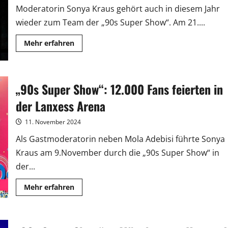
Moderatorin Sonya Kraus gehört auch in diesem Jahr
wieder zum Team der „90s Super Show“. Am 21....
Mehr
Mehr erfahren
Informationen
über
Deutscher
Saisonstart
für
„90s Super Show“: 12.000 Fans feierten in
„90s
Super
Show“
der Lanxess Arena
in
Berlin
11. November 2024
Als Gastmoderatorin neben Mola Adebisi führte Sonya
Kraus am 9.November durch die „90s Super Show“ in
der...
Mehr
Mehr erfahren
Informationen
über
„90s
Super
Show“: