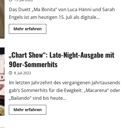
Das Duett „Ma Bonita“ von Luca Hänni und Sarah
Engels ist am heutigen 15. Juli als digitale...
Mehr
Mehr erfahren
Informationen
über
Luca
Hänni
singt
„Chart Show“: Late-Night-Ausgabe mit
neue
Single
im
90er-Sommerhits
Duett
mit
Sarah
8. Juli 2022
Engels
Im letzten Jahrzehnt des vergangenen Jahrtausends
gab’s Sommerhits für die Ewigkeit: „Macarena“ oder
„Bailando“ sind bis heute...
Mehr
Mehr erfahren
Informationen
über
„Chart
Show“: