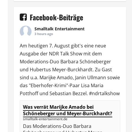
Facebook-Beiträge
Smalltalk Entertainment
3 hours ago
Am heutigen 7. August gibt's eine neue
Ausgabe der
NDR Talk Show
mit dem
Moderations-Duo
Barbara Schöneberger
und Hubertus Meyer-Burckhardt. Zu Gast
sind u.a.
Marijke Amado
,
Janin Ullmann
sowie
das "Eberhofer-Krimi"-Paar Lisa Maria
Potthoff und Sebastian Bezzel.
#ndrtalkshow
Was verrät Marijke Amado bei
Schöneberger und Meyer-Burckhardt?
smalltalk-entertainment.de
Das Moderations-Duo Barbara