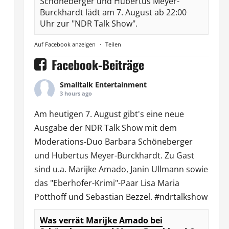
Schöneberger und Hubertus Meyer-
Burckhardt lädt am 7. August ab 22:00
Uhr zur "NDR Talk Show".
Auf Facebook anzeigen
·
Teilen
Facebook-Beiträge
Smalltalk Entertainment
3 hours ago
Am heutigen 7. August gibt's eine neue
Ausgabe der
NDR Talk Show
mit dem
Moderations-Duo
Barbara Schöneberger
und Hubertus Meyer-Burckhardt. Zu Gast
sind u.a.
Marijke Amado
,
Janin Ullmann
sowie
das "Eberhofer-Krimi"-Paar Lisa Maria
Potthoff und Sebastian Bezzel.
#ndrtalkshow
s
Was verrät Marijke Amado bei