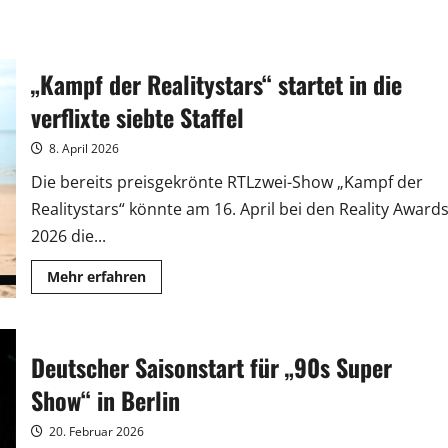
„Kampf der Realitystars“ startet in die
verflixte siebte Staffel
8. April 2026
Die bereits preisgekrönte RTLzwei-Show „Kampf der
Realitystars“ könnte am 16. April bei den Reality Award
2026 die...
Mehr
Mehr erfahren
Informationen
über
„Kampf
der
Realitystars“
Deutscher Saisonstart für „90s Super
startet
in
die
Show“ in Berlin
verflixte
siebte
Staffel
20. Februar 2026