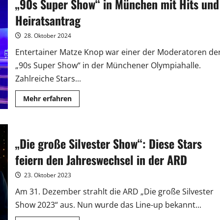
„90s Super Show“ in München mit Hits und
12.000
Fans
feierten
Heiratsantrag
in
der
Lanxess
28. Oktober 2024
Arena
Entertainer Matze Knop war einer der Moderatoren de
„90s Super Show“ in der Münchener Olympiahalle.
Zahlreiche Stars...
Mehr
Mehr erfahren
Informationen
über
„90s
Super
Show“
„Die große Silvester Show“: Diese Stars
in
München
mit
feiern den Jahreswechsel in der ARD
Hits
und
Heiratsantrag
23. Oktober 2023
Am 31. Dezember strahlt die ARD „Die große Silvester
Show 2023“ aus. Nun wurde das Line-up bekannt...