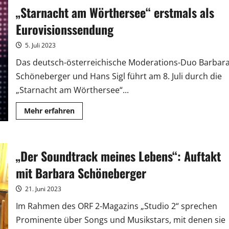
Debüt
„Starnacht am Wörthersee“ erstmals als
auf
Englisch
in
Eurovisionssendung
der
„Starnacht
am
5. Juli 2023
Wörthersee“
Das deutsch-österreichische Moderations-Duo Barbar
Schöneberger und Hans Sigl führt am 8. Juli durch die
„Starnacht am Wörthersee“...
Mehr
Mehr erfahren
Informationen
über
„Starnacht
am
Wörthersee“
„Der Soundtrack meines Lebens“: Auftakt
erstmals
als
Eurovisionssendung
mit Barbara Schöneberger
21. Juni 2023
Im Rahmen des ORF 2-Magazins „Studio 2“ sprechen
Prominente über Songs und Musikstars, mit denen sie