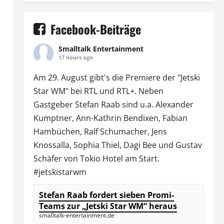
Facebook-Beiträge
Smalltalk Entertainment
17 hours ago
Am 29. August gibt's die Premiere der "Jetski
Star WM" bei
RTL
und
RTL
+. Neben
Gastgeber Stefan Raab sind u.a.
Alexander
Kumptner
, Ann-Kathrin Bendixen,
Fabian
Hambüchen
, Ralf Schumacher,
Jens
Knossalla
,
Sophia Thiel
,
Dagi Bee
und Gustav
Schäfer von
Tokio Hotel
am Start.
#jetskistarwm
Stefan Raab fordert sieben Promi-
Teams zur „Jetski Star WM“ heraus
smalltalk-entertainment.de