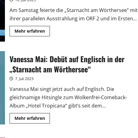
Am Samstag feierte die „Starnacht am Wörthersee“ mit
ihrer parallelen Ausstrahlung im ORF 2 und im Ersten...
Mehr
Mehr erfahren
Informationen
über
Gelungene
Eurovisionspremiere
der
Vanessa Mai: Debüt auf Englisch in der
„Starnacht
am
Wörthersee“
„Starnacht am Wörthersee“
7. Juli 2023
Vanessa Mai singt jetzt auch auf Englisch. Die
gleichnamige Hitsingle zum Wolkenfrei-Comeback-
Album „Hotel Tropicana“ gibt’s seit dem...
Mehr
Mehr erfahren
Informationen
über
Vanessa
Mai: