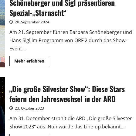
Schöneberger und Sigl präsentieren
Eurovisions-
Show
erinnert
Spezial-„Starnacht“
an
Udo
Jürgens
20. September 2024
Am 21. September führen Barbara Schöneberger und
Hans Sigl im Programm von ORF 2 durch das Show-
Event...
Mehr
Mehr erfahren
Informationen
über
Schöneberger
und
Sigl
„Die große Silvester Show“: Diese Stars
präsentieren
Spezial-
„Starnacht“
feiern den Jahreswechsel in der ARD
23. Oktober 2023
Am 31. Dezember strahlt die ARD „Die große Silvester
Show 2023“ aus. Nun wurde das Line-up bekannt...