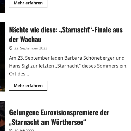
Mehr
Mehr erfahren
Informationen
über
„Die
große
Silvester
Nächte wie diese: „Starnacht“-Finale aus
Show“:
Diese
Stars
der Wachau
feiern
den
Jahreswechsel
22. September 2023
in
der
Am 23. September laden Barbara Schöneberger und
ARD
Hans Sigl zur letzten „Starnacht“ dieses Sommers ein.
Ort des...
Mehr
Mehr erfahren
Informationen
über
Nächte
wie
diese:
Gelungene Eurovisionspremiere der
„Starnacht“-
Finale
aus
„Starnacht am Wörthersee“
der
Wachau
10. Juli 2023