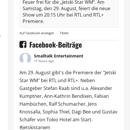
Feuer frei für die „Jetski Star WM“. Am
Samstag, den 29. August, feiert die neue
Show um 20:15 Uhr bei RTL und RTL+
Premiere.
Auf Facebook anzeigen
·
Teilen
a
Facebook-Beiträge
Smalltalk Entertainment
17 hours ago
Am 29. August gibt's die Premiere der "Jetski
Star WM" bei
RTL
und
RTL
+. Neben
Gastgeber Stefan Raab sind u.a.
Alexander
Kumptner
, Ann-Kathrin Bendixen,
Fabian
Hambüchen
, Ralf Schumacher,
Jens
Knossalla
,
Sophia Thiel
,
Dagi Bee
und Gustav
Schäfer von
Tokio Hotel
am Start.
#jetskistarwm