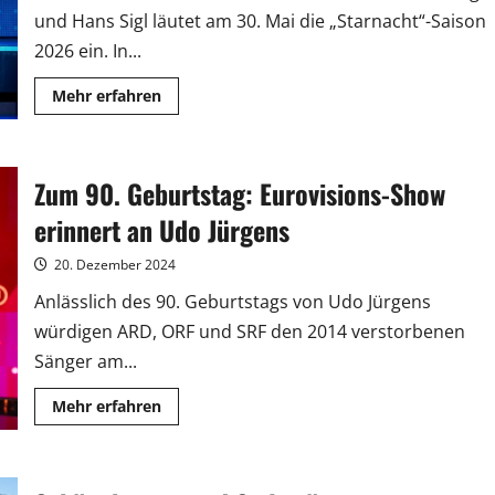
und Hans Sigl läutet am 30. Mai die „Starnacht“-Saison
2026 ein. In...
Mehr
Mehr erfahren
Informationen
über
Staraufgebot
am
Neusiedler
Zum 90. Geburtstag: Eurovisions-Show
See:
Von
Boney
erinnert an Udo Jürgens
M.
bis
Cosmó
20. Dezember 2024
Anlässlich des 90. Geburtstags von Udo Jürgens
würdigen ARD, ORF und SRF den 2014 verstorbenen
Sänger am...
Mehr
Mehr erfahren
Informationen
über
Zum
90.
Geburtstag: