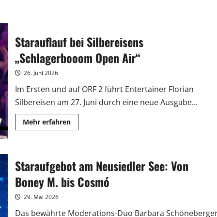
Starauflauf bei Silbereisens
„Schlagerbooom Open Air“
26. Juni 2026
Im Ersten und auf ORF 2 führt Entertainer Florian
Silbereisen am 27. Juni durch eine neue Ausgabe...
Mehr
Mehr erfahren
Informationen
über
Starauflauf
bei
Silbereisens
Staraufgebot am Neusiedler See: Von
„Schlagerbooom
Open
Air“
Boney M. bis Cosmó
29. Mai 2026
Das bewährte Moderations-Duo Barbara Schöneberge