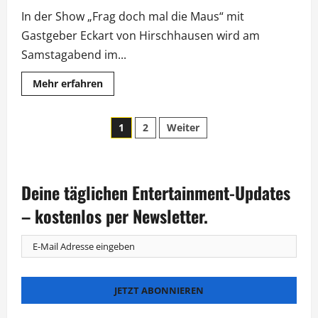
In der Show „Frag doch mal die Maus“ mit
Gastgeber Eckart von Hirschhausen wird am
Samstagabend im...
Mehr
Mehr erfahren
Informationen
über
„Frag
Seitennummerierung
doch
1
2
Weiter
mal
die
der
Maus“:
Große
Show
Beiträge
zum
Deine täglichen Entertainment-Updates
50.
– kostenlos per Newsletter.