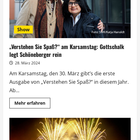
Show
„Verstehen Sie Spaß?“ am Karsamstag: Gottschalk
legt Schöneberger rein
28. März 2024
Am Karsamstag, den 30. März gibt’s die erste
Ausgabe von „Verstehen Sie Spaß?“ in diesem Jahr.
Ab...
Mehr
Mehr erfahren
Informationen
über
„Verstehen
Sie
Spaß?“
am
Karsamstag:
Gottschalk