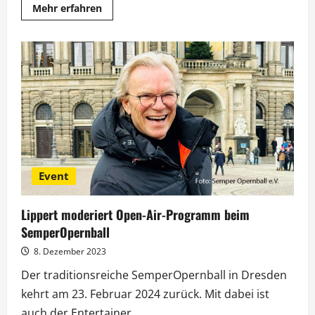
Mehr
Mehr erfahren
Informationen
über
SemperOpernball:
Erste
CHOROS-
Preisträgerin
steht
fest
Event
Lippert moderiert Open-Air-Programm beim
SemperOpernball
8. Dezember 2023
Der traditionsreiche SemperOpernball in Dresden
kehrt am 23. Februar 2024 zurück. Mit dabei ist
auch der Entertainer...