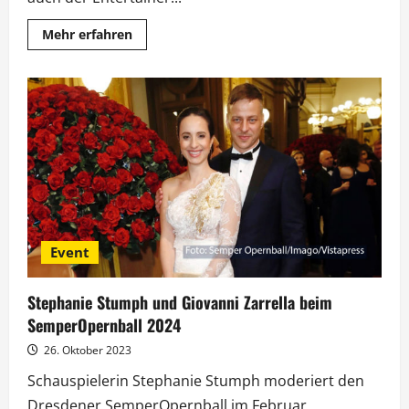
Mehr
Mehr erfahren
Informationen
über
Lippert
moderiert
Open-
Air-
Programm
beim
SemperOpernball
Event
Stephanie Stumph und Giovanni Zarrella beim
SemperOpernball 2024
26. Oktober 2023
Schauspielerin Stephanie Stumph moderiert den
Dresdener SemperOpernball im Februar