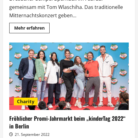
gemeinsam mit Tom Wlaschiha. Das traditionelle
Mitternachtskonzert geben...
Mehr
Mehr erfahren
Informationen
über
Stephanie
Stumph
und
Giovanni
Zarrella
beim
SemperOpernball
2024
Charity
Fröhlicher Promi-Jahrmarkt beim „kinderTag 2022“
in Berlin
21. September 2022