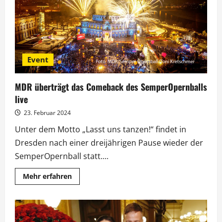
legt
Schöneberger
rein
Event
MDR überträgt das Comeback des SemperOpernballs
live
23. Februar 2024
Unter dem Motto „Lasst uns tanzen!“ findet in
Dresden nach einer dreijährigen Pause wieder der
SemperOpernball statt....
Mehr
Mehr erfahren
Informationen
über
MDR
überträgt
das
Comeback