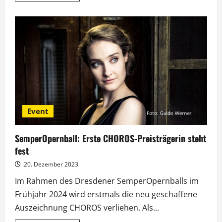
über
SemperOpernball
2024:
Prominente
Gäste
und
Spitzen-
Catering
Event
SemperOpernball: Erste CHOROS-Preisträgerin steht
fest
20. Dezember 2023
Im Rahmen des Dresdener SemperOpernballs im
Frühjahr 2024 wird erstmals die neu geschaffene
Auszeichnung CHOROS verliehen. Als...