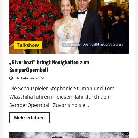
des
SemperOpernballs
live
Talkshow
„Riverboat“ bringt Neuigkeiten zum
SemperOpernball
16. Februar 2024
Die Schauspieler Stephanie Stumph und Tom
Wlaschiha führen in diesem Jahr durch den
SemperOpernball. Zuvor sind sie...
Mehr
Mehr erfahren
Informationen
über
„Riverboat“
bringt