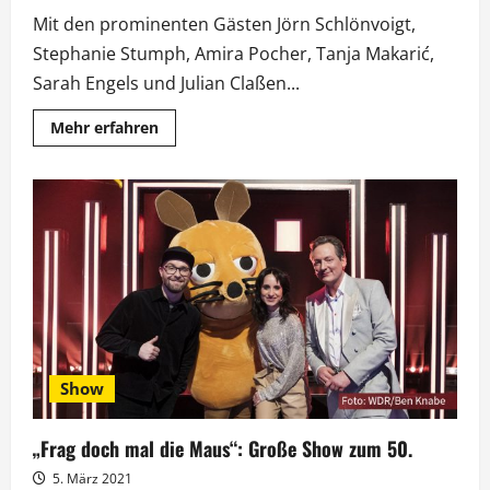
Mit den prominenten Gästen Jörn Schlönvoigt,
Stephanie Stumph, Amira Pocher, Tanja Makarić,
Sarah Engels und Julian Claßen...
Mehr
Mehr erfahren
Informationen
über
Fröhlicher
Promi-
Jahrmarkt
beim
„kinderTag
2022“
in
Berlin
Show
„Frag doch mal die Maus“: Große Show zum 50.
5. März 2021