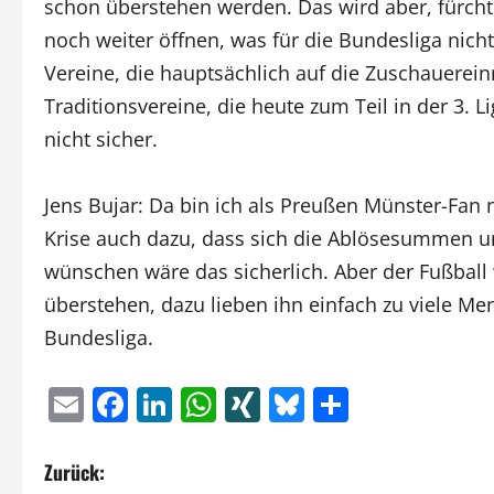
schon überstehen werden. Das wird aber, fürchte
noch weiter öffnen, was für die Bundesliga nicht 
Vereine, die hauptsächlich auf die Zuschauere
Traditionsvereine, die heute zum Teil in der 3. L
nicht sicher.
Jens Bujar: Da bin ich als Preußen Münster-Fan na
Krise auch dazu, dass sich die Ablösesummen un
wünschen wäre das sicherlich. Aber der Fußball 
überstehen, dazu lieben ihn einfach zu viele Men
Bundesliga.
Email
Facebook
LinkedIn
WhatsApp
XING
Bluesky
Teilen
B
Zurück: