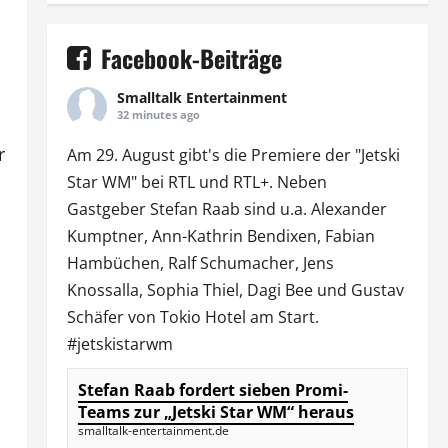
Facebook-Beiträge
Smalltalk Entertainment
32 minutes ago
r
Am 29. August gibt's die Premiere der "Jetski
Star WM" bei
RTL
und
RTL
+. Neben
Gastgeber Stefan Raab sind u.a.
Alexander
Kumptner
, Ann-Kathrin Bendixen,
Fabian
Hambüchen
, Ralf Schumacher,
Jens
Knossalla
,
Sophia Thiel
,
Dagi Bee
und Gustav
Schäfer von
Tokio Hotel
am Start.
#jetskistarwm
Stefan Raab fordert sieben Promi-
Teams zur „Jetski Star WM“ heraus
smalltalk-entertainment.de