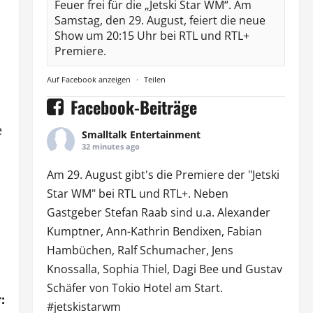
Feuer frei für die „Jetski Star WM“. Am
Samstag, den 29. August, feiert die neue
Show um 20:15 Uhr bei RTL und RTL+
Premiere.
Auf Facebook anzeigen
·
Teilen
Facebook-Beiträge
e
Smalltalk Entertainment
32 minutes ago
Am 29. August gibt's die Premiere der "Jetski
Star WM" bei
RTL
und
RTL
+. Neben
Gastgeber Stefan Raab sind u.a.
Alexander
Kumptner
, Ann-Kathrin Bendixen,
Fabian
Hambüchen
, Ralf Schumacher,
Jens
Knossalla
,
Sophia Thiel
,
Dagi Bee
und Gustav
Schäfer von
Tokio Hotel
am Start.
:
#jetskistarwm