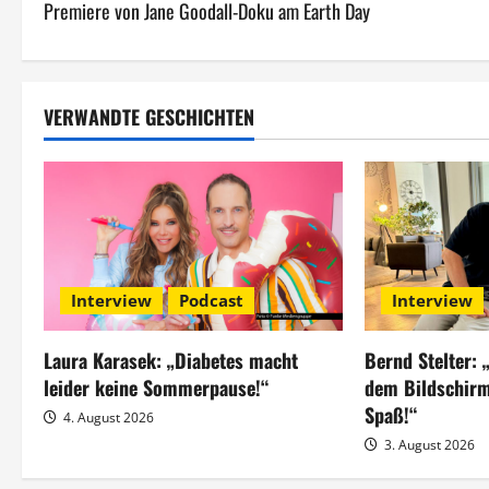
Premiere von Jane Goodall-Doku am Earth Day
e
i
t
VERWANDTE GESCHICHTEN
r
a
g
s
Interview
Podcast
Interview
n
Laura Karasek: „Diabetes macht
Bernd Stelter:
a
leider keine Sommerpause!“
dem Bildschirm
Spaß!“
4. August 2026
v
3. August 2026
i