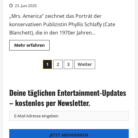
23. Juni 2020
„Mrs. America“ zeichnet das Porträt der
konservativen Publizistin Phyllis Schlafly (Cate
Blanchett), die in den 1970er Jahren...
Mehr
Mehr erfahren
Informationen
über
„Mrs.
Seitennummerierung
America“:
1
2
3
Weiter
Fox
präsentiert
der
neue
Serie
mit
Beiträge
Cate
Deine täglichen Entertainment-Updates
Blanchett
– kostenlos per Newsletter.