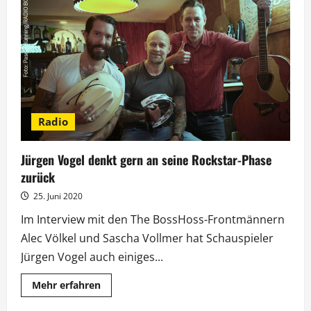
Autokino?
Nicht
mit
Johannes
Oerding
Radio
Jürgen Vogel denkt gern an seine Rockstar-Phase
zurück
25. Juni 2020
Im Interview mit den The BossHoss-Frontmännern
Alec Völkel und Sascha Vollmer hat Schauspieler
Jürgen Vogel auch einiges...
Mehr
Mehr erfahren
Informationen
über