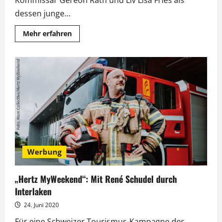
Kommissar Gereon Rath und Liv Lisa Fries als
dessen junge...
Mehr
Mehr erfahren
Informationen
über
ARD:
Prominenter
Sendeplatz
für
„Babylon
Berlin“-
Start
Werbung
„Hertz MyWeekend“: Mit René Schudel durch
Interlaken
24. Juni 2020
Für eine Schweizer Tourismus-Kampagne des