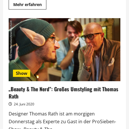
Mehr
Mehr erfahren
Informationen
über
„Damit
es
nicht
still
bleibt“:
Künstler
fordern
Perspektive
Show
„Beauty & The Nerd”: Großes Umstyling mit Thomas
Rath
24. Juni 2020
Designer Thomas Rath ist am morgigen
Donnerstag als Experte zu Gast in der ProSieben-