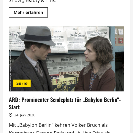
Show „Beauty & The...
Mehr
Mehr erfahren
Informationen
über
„Beauty
&
The
Nerd”:
Großes
Umstyling
mit
Thomas
Rath
Serie
ARD: Prominenter Sendeplatz für „Babylon Berlin“-
Start
24. Juni 2020
Mit „Babylon Berlin“ kehren Volker Bruch als