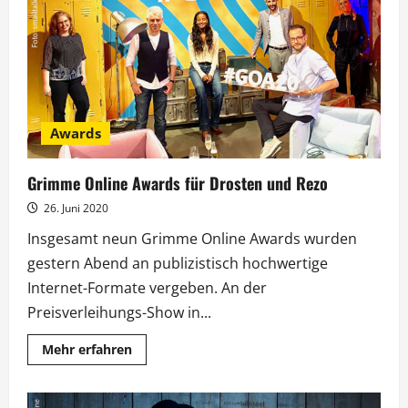
Moschner
auf
Kuschelkurs
Awards
Grimme Online Awards für Drosten und Rezo
26. Juni 2020
Insgesamt neun Grimme Online Awards wurden
gestern Abend an publizistisch hochwertige
Internet-Formate vergeben. An der
Preisverleihungs-Show in...
Mehr
Mehr erfahren
Informationen
über
Grimme
Online