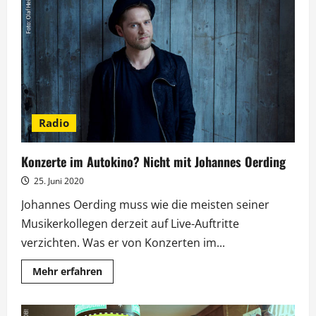
Awards
für
Drosten
und
Rezo
Radio
Konzerte im Autokino? Nicht mit Johannes Oerding
25. Juni 2020
Johannes Oerding muss wie die meisten seiner
Musikerkollegen derzeit auf Live-Auftritte
verzichten. Was er von Konzerten im...
Mehr
Mehr erfahren
Informationen
über
Konzerte
im