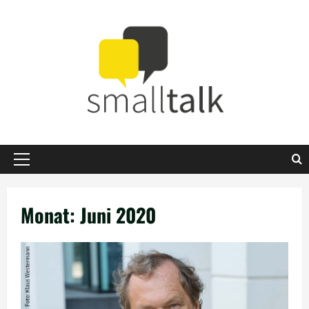
Zum
Inhalt
springen
Primäres
Menü
Monat:
Juni 2020