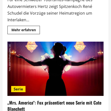
Autovermieters Hertz zeigt Spitzenkoch René
Schudel die Vorzüge seiner Heimatregion um
Interlaken...
Mehr
Mehr erfahren
Informationen
über
„Hertz
MyWeekend“:
Mit
René
Schudel
durch
Interlaken
Serie
„Mrs. America“: Fox präsentiert neue Serie mit Cate
Blanchett