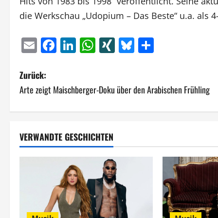
Hits von 1983 bis 1998“ veröffentlicht. Seine a
die Werkschau „Udopium – Das Beste“ u.a. als 4
Email
Facebook
LinkedIn
WhatsApp
XING
Bluesky
Teilen
B
Zurück:
Arte zeigt Maischberger-Doku über den Arabischen Frühling
e
i
t
VERWANDTE GESCHICHTEN
r
a
g