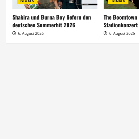
s
Musik
Musik
n
Shakira und Burna Boy liefern den
The Boomtown R
a
deutschen Sommerhit 2026
Stadionkonzert
6. August 2026
6. August 2026
v
i
g
a
t
i
o
n