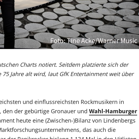
chen Charts notiert. Seitdem platzierte sich der
5 Jahre alt wird, laut GfK Entertainment weit über
reichsten und einflussreichsten Rockmusikern in
s, den der gebürtige Gronauer und
Wahl-Hamburger
inment heute eine (Zwischen-)Bilanz von Lindenbergs
 Marktforschungsunternehmens, das auch die
ar der Panikrocker bislang 1.134 Mal in den Hitlisten