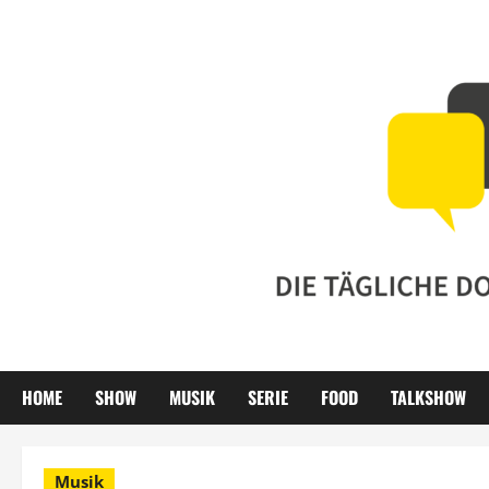
Zum
Inhalt
springen
HOME
SHOW
MUSIK
SERIE
FOOD
TALKSHOW
Musik