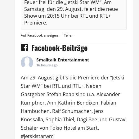
Feuer frei für die „Jetski Star WM“. Am
Samstag, den 29. August, feiert die neue
Show um 20:15 Uhr bei RTL und RTL+
Premiere.
Auf Facebook anzeigen
·
Teilen
Facebook-Beiträge
Smalltalk Entertainment
16 hours ago
Am 29. August gibt's die Premiere der "Jetski
Star WM" bei
RTL
und
RTL
+. Neben
Gastgeber Stefan Raab sind u.a.
Alexander
Kumptner
, Ann-Kathrin Bendixen,
Fabian
Hambüchen
, Ralf Schumacher,
Jens
Knossalla
,
Sophia Thiel
,
Dagi Bee
und Gustav
Schäfer von
Tokio Hotel
am Start.
#jetskistarwm