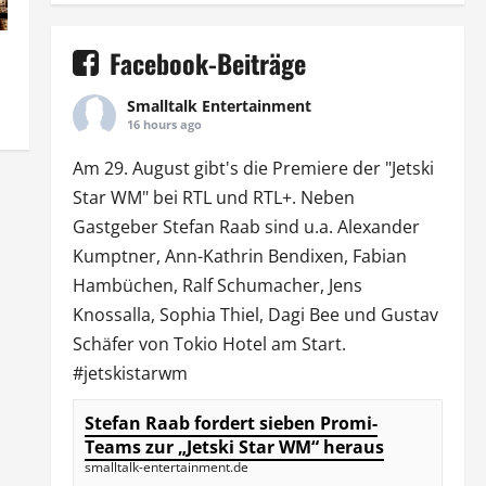
Facebook-Beiträge
Smalltalk Entertainment
16 hours ago
Am 29. August gibt's die Premiere der "Jetski
Star WM" bei
RTL
und
RTL
+. Neben
Gastgeber Stefan Raab sind u.a.
Alexander
Kumptner
, Ann-Kathrin Bendixen,
Fabian
Hambüchen
, Ralf Schumacher,
Jens
Knossalla
,
Sophia Thiel
,
Dagi Bee
und Gustav
Schäfer von
Tokio Hotel
am Start.
#jetskistarwm
Stefan Raab fordert sieben Promi-
Teams zur „Jetski Star WM“ heraus
smalltalk-entertainment.de