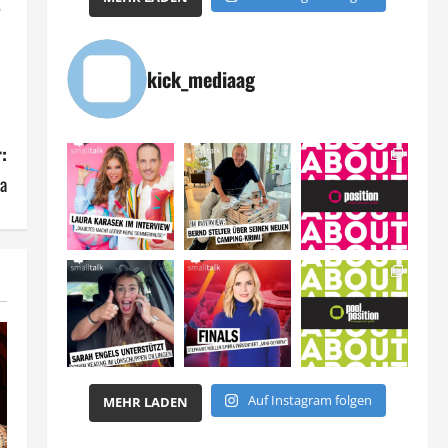
g
kick_mediaag
:
a
Auf Instagram folgen
MEHR LADEN