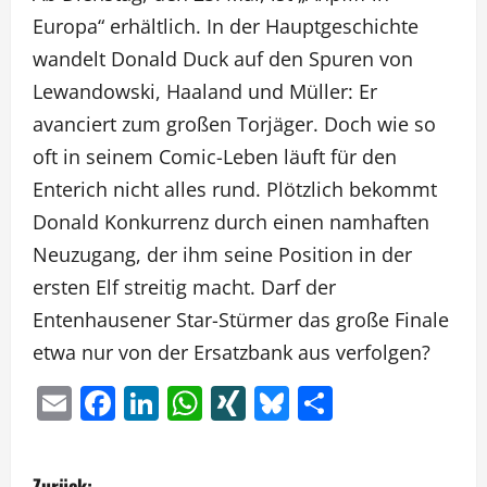
Europa“ erhältlich. In der Hauptgeschichte
wandelt Donald Duck auf den Spuren von
Lewandowski, Haaland und Müller: Er
avanciert zum großen Torjäger. Doch wie so
oft in seinem Comic-Leben läuft für den
Enterich nicht alles rund. Plötzlich bekommt
Donald Konkurrenz durch einen namhaften
Neuzugang, der ihm seine Position in der
ersten Elf streitig macht. Darf der
Entenhausener Star-Stürmer das große Finale
etwa nur von der Ersatzbank aus verfolgen?
Email
Facebook
LinkedIn
WhatsApp
XING
Bluesky
Teilen
B
Zurück: