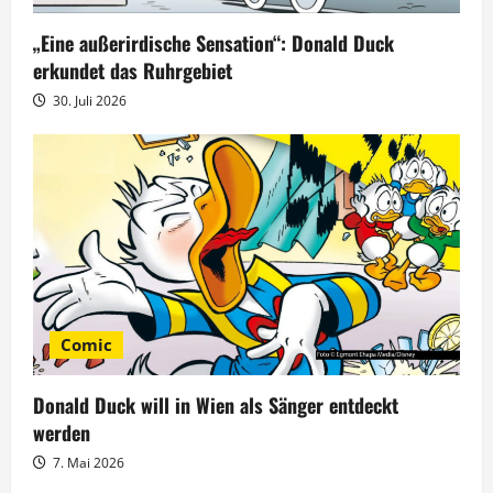
i
g
„Eine außerirdische Sensation“: Donald Duck
erkundet das Ruhrgebiet
a
30. Juli 2026
t
i
o
n
Comic
Donald Duck will in Wien als Sänger entdeckt
werden
7. Mai 2026