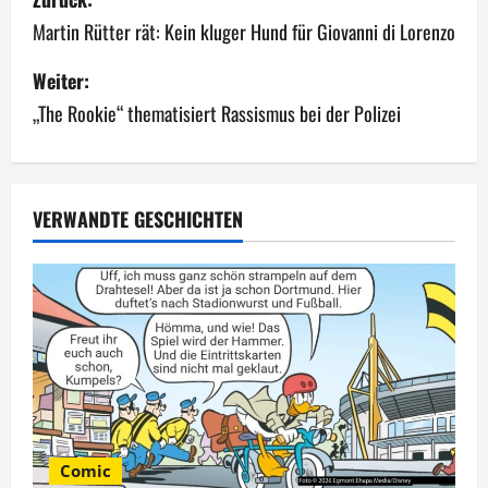
e
Martin Rütter rät: Kein kluger Hund für Giovanni di Lorenzo
i
Weiter:
„The Rookie“ thematisiert Rassismus bei der Polizei
t
r
a
VERWANDTE GESCHICHTEN
g
s
n
a
v
Comic