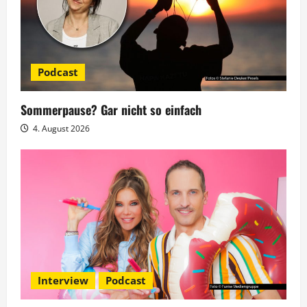
a
v
i
Podcast
g
Sommerpause? Gar nicht so einfach
a
4. August 2026
t
i
o
n
Interview
Podcast