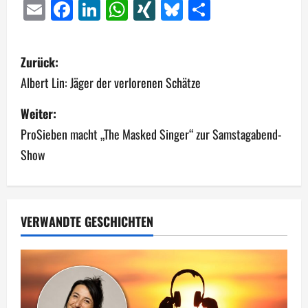
Email
Facebook
LinkedIn
WhatsApp
XING
Bluesky
Teilen
B
Zurück:
e
Albert Lin: Jäger der verlorenen Schätze
i
Weiter:
ProSieben macht „The Masked Singer“ zur Samstagabend-
t
Show
r
a
g
VERWANDTE GESCHICHTEN
s
n