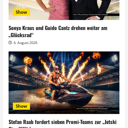
v
Show
i
g
Sonya Kraus und Guido Cantz drehen weiter am
„Glücksrad“
a
6. August 2026
t
i
o
n
Show
Stefan Raab fordert sieben Promi-Teams zur „Jetski