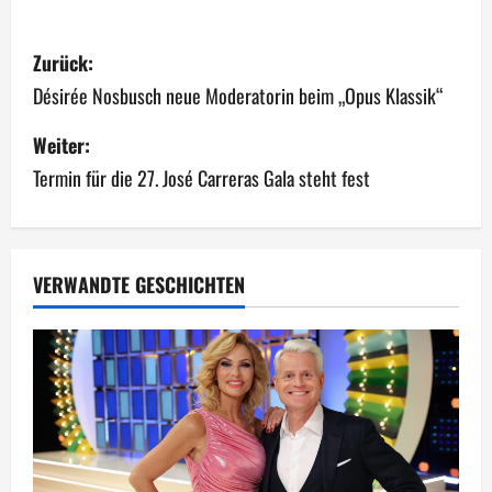
B
Zurück:
e
Désirée Nosbusch neue Moderatorin beim „Opus Klassik“
i
Weiter:
Termin für die 27. José Carreras Gala steht fest
t
r
a
VERWANDTE GESCHICHTEN
g
s
n
a