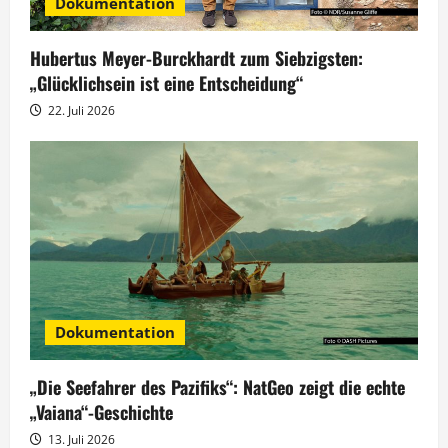
Dokumentation
i
g
Hubertus Meyer-Burckhardt zum Siebzigsten:
„Glücklichsein ist eine Entscheidung“
a
22. Juli 2026
t
i
o
n
Dokumentation
„Die Seefahrer des Pazifiks“: NatGeo zeigt die echte
„Vaiana“-Geschichte
13. Juli 2026