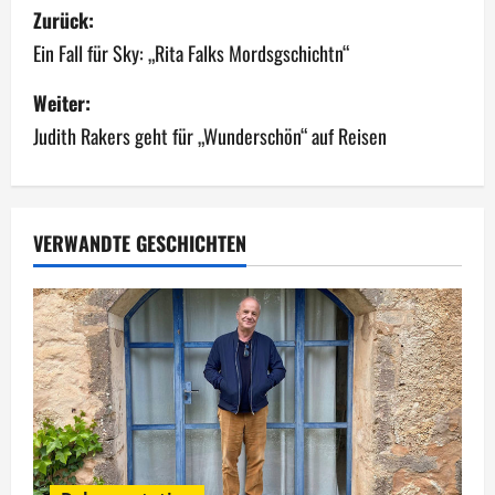
B
Zurück:
e
Ein Fall für Sky: „Rita Falks Mordsgschichtn“
i
Weiter:
Judith Rakers geht für „Wunderschön“ auf Reisen
t
r
a
VERWANDTE GESCHICHTEN
g
s
n
a
v