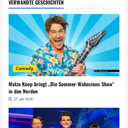
a
VERWANDTE GESCHICHTEN
g
s
n
a
v
Comedy
i
g
Matze Knop bringt „Die Sommer-Wahnsinns Show“
in den Norden
a
27. Juli 2026
t
i