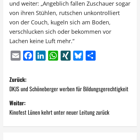
und weiter: „Angeblich fallen Zuschauer sogar
von ihren Stühlen, rutschen unkontrolliert
von der Couch, kugeln sich am Boden,
verschlucken sich oder bekommen vor
Lachen keine Luft mehr.“
Email
Facebook
LinkedIn
WhatsApp
XING
Bluesky
Teilen
B
Zurück:
e
DKJS und Schöneberger werben für Bildungsgerechtigkeit
i
Weiter:
Kinofest Lünen kehrt unter neuer Leitung zurück
t
r