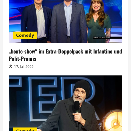
o
n
Comedy
„heute-show“ im Extra-Doppelpack mit Infantino und
Polit-Promis
17. Juli 2026
Comedy