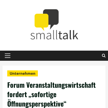
Zum
Inhalt
springen
Primäres
Menü
Unternehmen
Forum Veranstaltungswirtschaft
fordert „sofortige
Öffnungsperspektive“