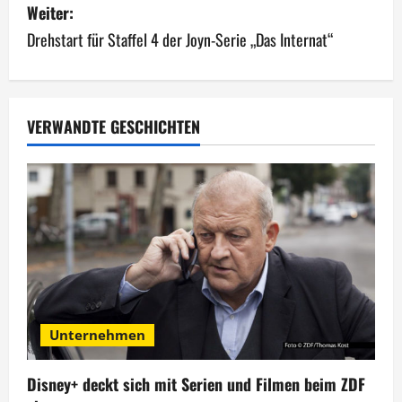
i
Weiter:
Drehstart für Staffel 4 der Joyn-Serie „Das Internat“
t
r
a
VERWANDTE GESCHICHTEN
g
s
n
a
v
Unternehmen
i
g
Disney+ deckt sich mit Serien und Filmen beim ZDF