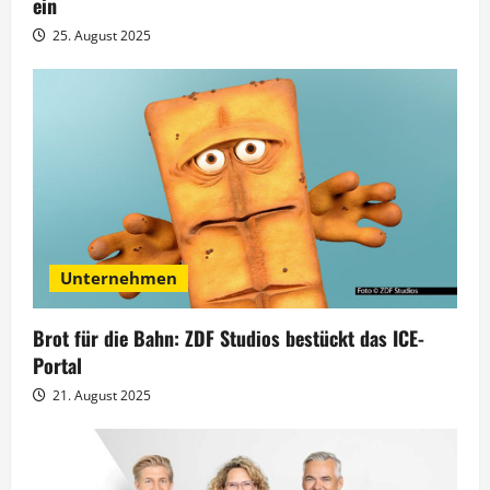
ein
a
25. August 2025
t
i
o
n
Unternehmen
Brot für die Bahn: ZDF Studios bestückt das ICE-
Portal
21. August 2025