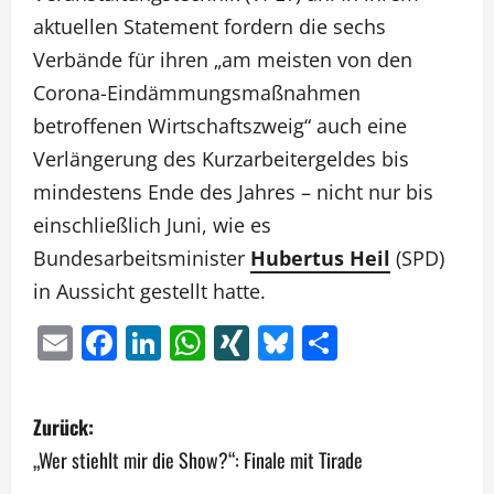
aktuellen Statement fordern die sechs
Verbände für ihren „am meisten von den
Corona-Eindämmungsmaßnahmen
betroffenen Wirtschaftszweig“ auch eine
Verlängerung des Kurzarbeitergeldes bis
mindestens Ende des Jahres – nicht nur bis
einschließlich Juni, wie es
Bundesarbeitsminister
Hubertus Heil
(SPD)
in Aussicht gestellt hatte.
Email
Facebook
LinkedIn
WhatsApp
XING
Bluesky
Teilen
B
Zurück:
e
„Wer stiehlt mir die Show?“: Finale mit Tirade