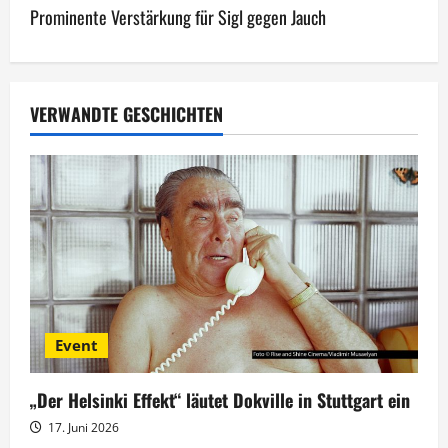
Prominente Verstärkung für Sigl gegen Jauch
t
r
a
VERWANDTE GESCHICHTEN
g
s
n
a
v
Event
i
g
„Der Helsinki Effekt“ läutet Dokville in Stuttgart ein
17. Juni 2026
a