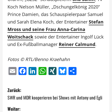
Koch Nelson Müller, „Dschungelkönig 2020“
Prince Damien, das Schauspielerpaar Samuel
und Sarah Elena Koch, der Entertainer
Stefan
Mross und seine Frau Anna-Carina
Woitschack
sowie der Entertainer Ingolf Lück
und Ex-Fußballmanager
Reiner Calmund
.
Fotos © RTL/Benno Kraehahn
Email
Facebook
LinkedIn
WhatsApp
XING
Bluesky
Teilen
B
Zurück:
e
SWR und MDR kooperieren bei Shows mit Antony und Egli
i
Weiter: