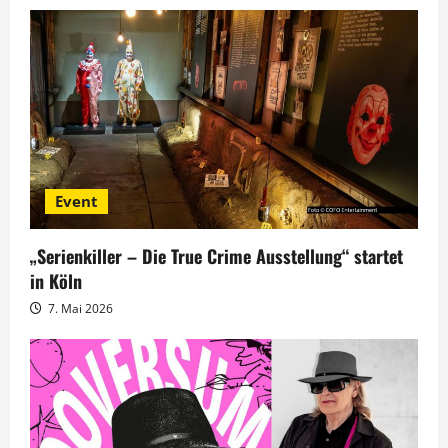
t
i
o
n
Event
„Serienkiller – Die True Crime Ausstellung“ startet
in Köln
7. Mai 2026