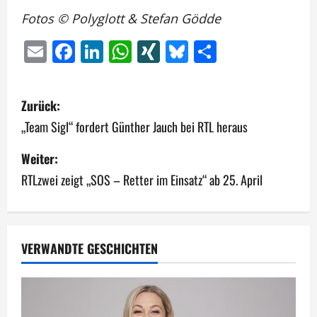
Fotos © Polyglott & Stefan Gödde
Email
Facebook
LinkedIn
WhatsApp
XING
Bluesky
Teilen
B
Zurück:
e
„Team Sigl“ fordert Günther Jauch bei RTL heraus
i
Weiter:
RTLzwei zeigt „SOS – Retter im Einsatz“ ab 25. April
t
r
a
VERWANDTE GESCHICHTEN
g
s