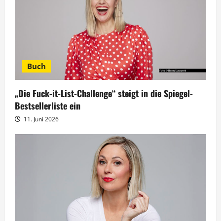
n
a
v
Buch
i
g
„Die Fuck-it-List-Challenge“ steigt in die Spiegel-
Bestsellerliste ein
a
11. Juni 2026
t
i
o
n