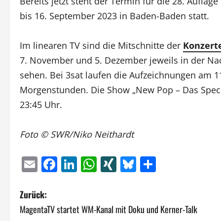
Bereits jetzt steht der Termin für die 28. Auflag
bis 16. September 2023 in Baden-Baden statt.
Im linearen TV sind die Mitschnitte der
Konzerte
7. November und 5. Dezember jeweils in der Na
sehen. Bei 3sat laufen die Aufzeichnungen am 11
Morgenstunden. Die Show „New Pop – Das Special
23:45 Uhr.
Foto ©
SWR/Niko Neithardt
Email
Facebook
LinkedIn
WhatsApp
XING
Bluesky
Teilen
B
Zurück:
MagentaTV startet WM-Kanal mit Doku und Kerner-Talk
e