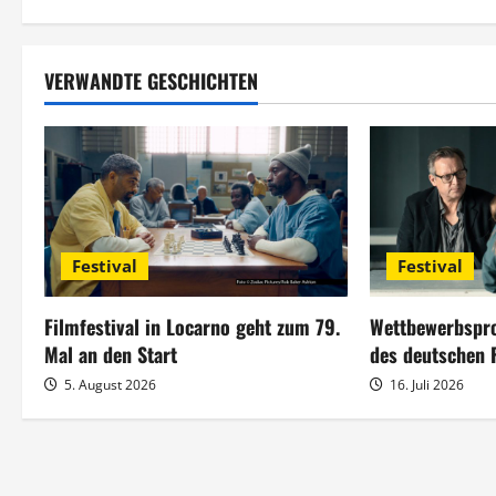
i
t
VERWANDTE GESCHICHTEN
r
a
g
s
Festival
Festival
n
Filmfestival in Locarno geht zum 79.
Wettbewerbspro
a
Mal an den Start
des deutschen 
5. August 2026
16. Juli 2026
v
i