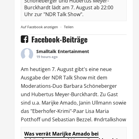
Schöneberger und Hubertus Meyer-
Burckhardt lädt am 7. August ab 22:00
Uhr zur "NDR Talk Show".
Auf Facebook anzeigen
·
Teilen
Facebook-Beiträge
Smalltalk Entertainment
19 hours ago
Am heutigen 7. August gibt's eine neue
Ausgabe der
NDR Talk Show
mit dem
Moderations-Duo
Barbara Schöneberger
und Hubertus Meyer-Burckhardt. Zu Gast
sind u.a.
Marijke Amado
,
Janin Ullmann
sowie
das "Eberhofer-Krimi"-Paar Lisa Maria
Potthoff und Sebastian Bezzel.
#ndrtalkshow
Was verrät Marijke Amado bei