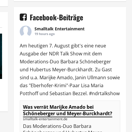
Facebook-Beiträge
Smalltalk Entertainment
19 hours ago
Am heutigen 7. August gibt's eine neue
Ausgabe der
NDR Talk Show
mit dem
Moderations-Duo
Barbara Schöneberger
und Hubertus Meyer-Burckhardt. Zu Gast
sind u.a.
Marijke Amado
,
Janin Ullmann
sowie
das "Eberhofer-Krimi"-Paar Lisa Maria
Potthoff und Sebastian Bezzel.
#ndrtalkshow
Was verrät Marijke Amado bei
Schöneberger und Meyer-Burckhardt?
smalltalk-entertainment.de
Das Moderations-Duo Barbara