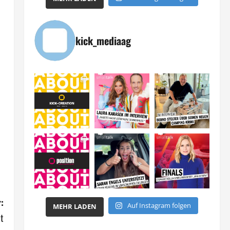
kick_mediaag
:
Auf Instagram folgen
MEHR LADEN
t