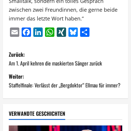
Smalltalk, sondern ein tolles Gespräch
zwischen zwei Freundinnen, die gerne beide
immer das letzte Wort haben.“
Email
Facebook
LinkedIn
WhatsApp
XING
Bluesky
Teilen
B
Zurück:
e
Am 1. April kehren die maskierten Sänger zurück
i
Weiter:
Staffelfinale: Verlässt der „Bergdoktor“ Ellmau für immer?
t
r
a
VERWANDTE GESCHICHTEN
g