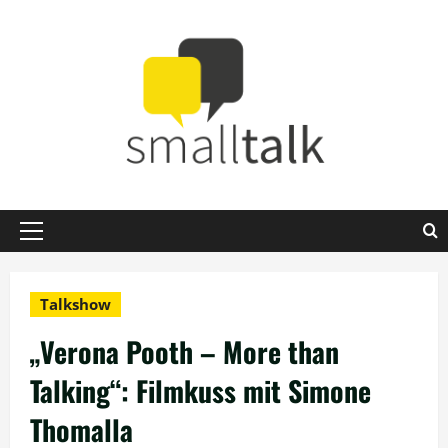
Zum
Inhalt
springen
Primäres
Menü
Talkshow
„Verona Pooth – More than
Talking“: Filmkuss mit Simone
Thomalla