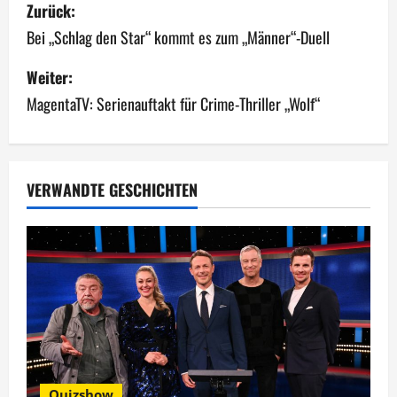
B
Zurück:
e
Bei „Schlag den Star“ kommt es zum „Männer“-Duell
i
Weiter:
MagentaTV: Serienauftakt für Crime-Thriller „Wolf“
t
r
a
VERWANDTE GESCHICHTEN
g
s
n
a
v
Quizshow