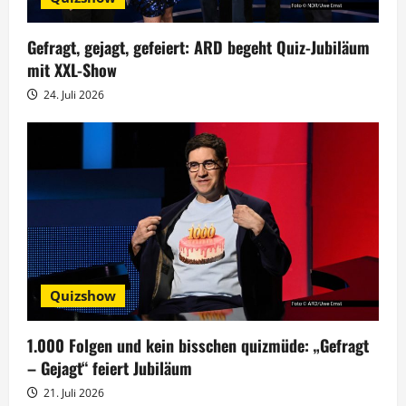
i
g
Gefragt, gejagt, gefeiert: ARD begeht Quiz-Jubiläum
mit XXL-Show
a
24. Juli 2026
t
i
o
n
Quizshow
1.000 Folgen und kein bisschen quizmüde: „Gefragt
– Gejagt“ feiert Jubiläum
21. Juli 2026