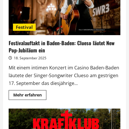
Festival
Festivalauftakt in Baden-Baden: Clueso läutet New
Pop-Jubiläum ein
18. September 2025
Mit einem intimen Konzert im Casino Baden-Baden
läutete der Singer-Songwriter Clueso am gestrigen
17. September das diesjährige...
Mehr
Mehr erfahren
Informationen
über
Festivalauftakt
in
Baden-
Baden:
Clueso
läutet