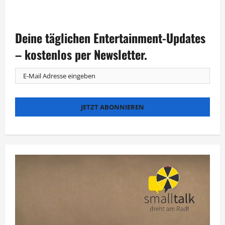
Mousse
T.
und
Phil
Deine täglichen Entertainment-Updates
Fuldner
bringen
„Glitterbox“
– kostenlos per Newsletter.
nach
Deutschland