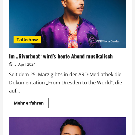
deutschen
Vorentscheid
stehen
fest
Talkshow
Im „Riverboat“ wird’s heute Abend musikalisch
5. April 2024
Seit dem 25. März gibt’s in der ARD-Mediathek die
Dokumentation „From Dresden to the World“, die
auf...
Mehr
Mehr erfahren
Informationen
über
Im
„Riverboat“
wird’s
heute
Abend