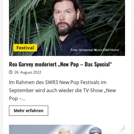
Fans
feierten
beim
SWR3
New
Pop
Festival
Festival
Rea Garvey moderiert „New Pop – Das Special“
26. August 2022
Im Rahmen des SWR3 New Pop Festivals im
September wird auch wieder die TV-Show „New
Pop –...
Mehr
Mehr erfahren
Informationen
über
Rea
Garvey
moderiert