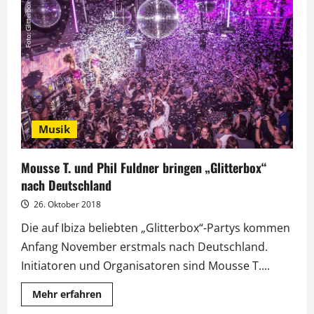
Acts
für
Parookaville-
Comeback
2022
bestätigt
Musik
Mousse T. und Phil Fuldner bringen „Glitterbox“
nach Deutschland
26. Oktober 2018
Die auf Ibiza beliebten „Glitterbox“-Partys kommen
Anfang November erstmals nach Deutschland.
Initiatoren und Organisatoren sind Mousse T....
Mehr
Mehr erfahren
Informationen
über