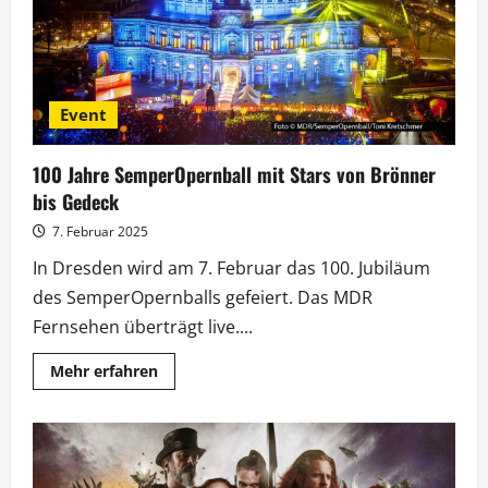
Event
100 Jahre SemperOpernball mit Stars von Brönner
bis Gedeck
7. Februar 2025
In Dresden wird am 7. Februar das 100. Jubiläum
des SemperOpernballs gefeiert. Das MDR
Fernsehen überträgt live....
Mehr
Mehr erfahren
Informationen
über
100
Jahre
SemperOpernball
mit
Stars