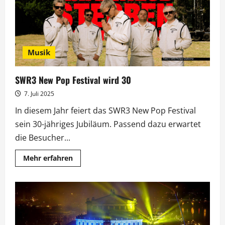
New
Pop-
Jubiläum
ein
Musik
SWR3 New Pop Festival wird 30
7. Juli 2025
In diesem Jahr feiert das SWR3 New Pop Festival
sein 30-jähriges Jubiläum. Passend dazu erwartet
die Besucher...
Mehr
Mehr erfahren
Informationen
über
SWR3
New
Pop
Festival
wird
30