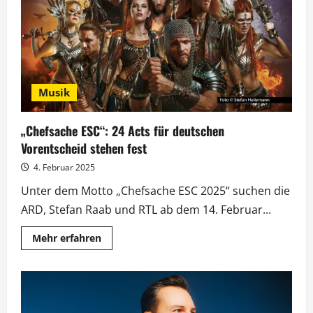
von
Brönner
bis
Gedeck
Musik
„Chefsache ESC“: 24 Acts für deutschen
Vorentscheid stehen fest
4. Februar 2025
Unter dem Motto „Chefsache ESC 2025“ suchen die
ARD, Stefan Raab und RTL ab dem 14. Februar...
Mehr
Mehr erfahren
Informationen
über
„Chefsache
ESC“:
24
Acts
für