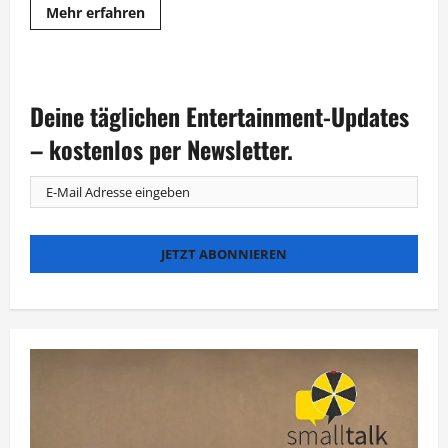
Mehr
Mehr erfahren
Informationen
über
„The
Masked
Singer“:
Franziska
Deine täglichen Entertainment-Updates
van
Almsick
ist
– kostenlos per Newsletter.
enttarnt