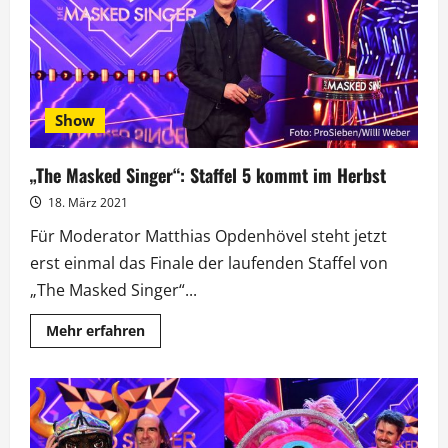
die
vierte
Staffel
Show
„The Masked Singer“: Staffel 5 kommt im Herbst
18. März 2021
Für Moderator Matthias Opdenhövel steht jetzt
erst einmal das Finale der laufenden Staffel von
„The Masked Singer“...
Mehr
Mehr erfahren
Informationen
über
„The
Masked
Singer“:
Staffel
5
kommt