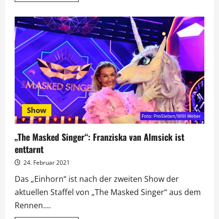
über
„The
Masked
Singer“:
Steven
Gätjen
hat
seine
Sinne
geschärft
Show
„The Masked Singer“: Franziska van Almsick ist
enttarnt
24. Februar 2021
Das „Einhorn“ ist nach der zweiten Show der
aktuellen Staffel von „The Masked Singer“ aus dem
Rennen....