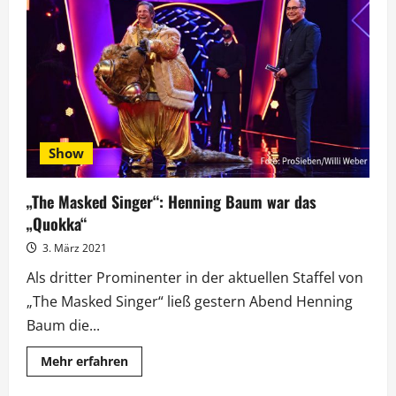
Singer“:
Judith
Rakers
schlüpfte
aus
dem
„Küken“
Show
„The Masked Singer“: Henning Baum war das
„Quokka“
3. März 2021
Als dritter Prominenter in der aktuellen Staffel von
„The Masked Singer“ ließ gestern Abend Henning
Baum die...
Mehr
Mehr erfahren
Informationen
über