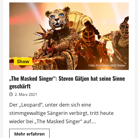
„The
Masked
Singer“:
Henning
Baum
war
das
„Quokka“
Show
„The Masked Singer“: Steven Gätjen hat seine Sinne
geschärft
2. März 2021
Der „Leopard“, unter dem sich eine
stimmgewaltige Sängerin verbirgt, tritt heute
wieder bei „The Masked Singer“ auf....
Mehr
Mehr erfahren
Informationen