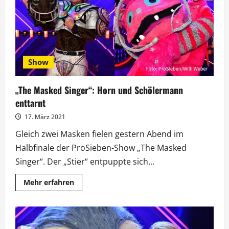
im
Herbst
Show
„The Masked Singer“: Horn und Schölermann
enttarnt
17. März 2021
Gleich zwei Masken fielen gestern Abend im
Halbfinale der ProSieben-Show „The Masked
Singer“. Der „Stier“ entpuppte sich...
Mehr
Mehr erfahren
Informationen
über
„The
Masked
Singer“:
Horn