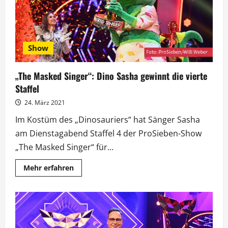
Show
„The Masked Singer“: Dino Sasha gewinnt die vierte
Staffel
24. März 2021
Im Kostüm des „Dinosauriers“ hat Sänger Sasha
am Dienstagabend Staffel 4 der ProSieben-Show
„The Masked Singer“ für...
Mehr
Mehr erfahren
Informationen
über
„The
Masked
Singer“:
Dino
Sasha
gewinnt