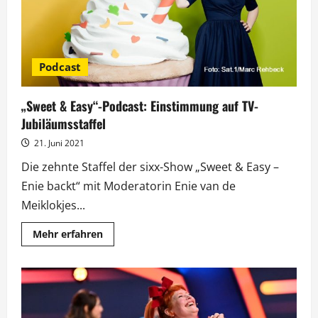
&
Easy“
Podcast
„Sweet & Easy“-Podcast: Einstimmung auf TV-
Jubiläumsstaffel
21. Juni 2021
Die zehnte Staffel der sixx-Show „Sweet & Easy –
Enie backt“ mit Moderatorin Enie van de
Meiklokjes...
Mehr
Mehr erfahren
Informationen
über
„Sweet
&
Easy“-
Podcast:
Einstimmung
auf