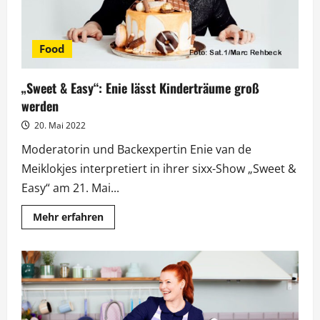
Food
„Sweet & Easy“: Enie lässt Kinderträume groß
werden
20. Mai 2022
Moderatorin und Backexpertin Enie van de
Meiklokjes interpretiert in ihrer sixx-Show „Sweet &
Easy“ am 21. Mai...
Mehr
Mehr erfahren
Informationen
über
„Sweet
&
Easy“:
Enie
lässt
Kinderträume
groß
werden