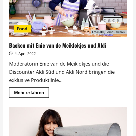
Food
Backen mit Enie van de Meiklokjes und Aldi
4. April 2022
Moderatorin Enie van de Meiklokjes und die
Discounter Aldi Süd und Aldi Nord bringen die
exklusive Produktlinie...
Mehr
Mehr erfahren
Informationen
über
Backen
mit
Enie
van
de
Meiklokjes
und
Aldi