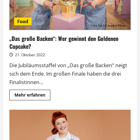
Food
„Das große Backen“: Wer gewinnt den Goldenen
Cupcake?
21. Oktober 2022
Die Jubiläumsstaffel von „Das große Backen“ neigt
sich dem Ende. Im großen Finale haben die drei
Finalistinnen...
Mehr
Mehr erfahren
Informationen
über
„Das
große
Backen“:
Wer
gewinnt
den
Goldenen
Cupcake?