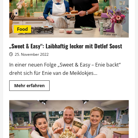
Food
„Sweet & Easy“: Laibhaftig lecker mit Detlef Soost
25. November 2022
In einer neuen Folge „Sweet & Easy – Enie backt“
dreht sich für Enie van de Meiklokjes...
Mehr
Mehr erfahren
Informationen
über
„Sweet
&
Easy“:
Laibhaftig
lecker
mit
Detlef
Soost