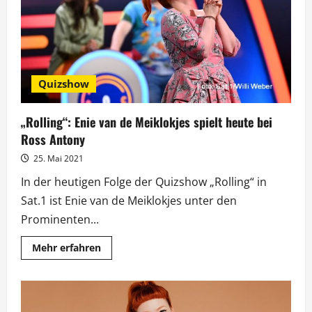
TV-
Jubiläumsstaffel
Quizshow
„Rolling“: Enie van de Meiklokjes spielt heute bei
Ross Antony
25. Mai 2021
In der heutigen Folge der Quizshow „Rolling“ in
Sat.1 ist Enie van de Meiklokjes unter den
Prominenten...
Mehr
Mehr erfahren
Informationen
über
„Rolling“:
Enie
van
de