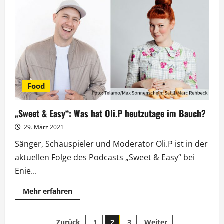
Easy“:
Schwedische
Spezialitäten
mit
Charlotte
Karlinder
Food
„Sweet & Easy“: Was hat Oli.P heutzutage im Bauch?
29. März 2021
Sänger, Schauspieler und Moderator Oli.P ist in der
aktuellen Folge des Podcasts „Sweet & Easy“ bei
Enie...
Mehr
Mehr erfahren
Informationen
über
„Sweet
&
Zurück
1
2
3
Weiter