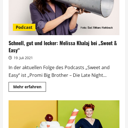
Podcast
Schnell, gut und lecker: Melissa Khalaj bei „Sweet &
Easy“
19. Juli 2021
In der aktuellen Folge des Podcasts „Sweet and
Easy“ ist „Promi Big Brother – Die Late Night...
Mehr
Mehr erfahren
Informationen
über
Schnell,
gut
und
lecker:
Melissa
Khalaj
bei
„Sweet