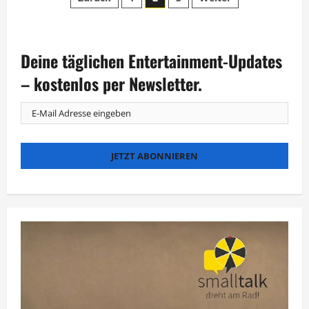
Seitennummerierung
Easy“:
Was
der
hat
Oli.P
heutzutage
Beiträge
im
Deine täglichen Entertainment-Updates
Bauch?
– kostenlos per Newsletter.