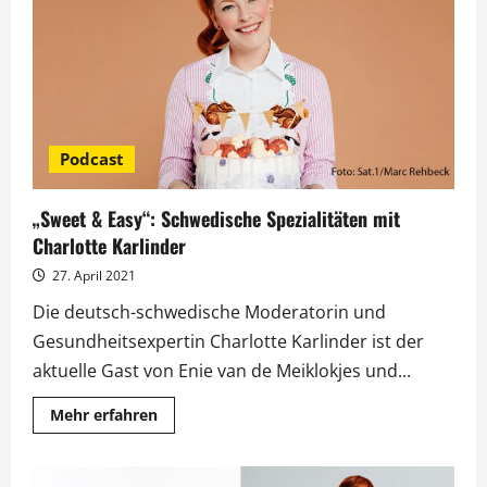
Meiklokjes
spielt
heute
bei
Ross
Antony
Podcast
„Sweet & Easy“: Schwedische Spezialitäten mit
Charlotte Karlinder
27. April 2021
Die deutsch-schwedische Moderatorin und
Gesundheitsexpertin Charlotte Karlinder ist der
aktuelle Gast von Enie van de Meiklokjes und...
Mehr
Mehr erfahren
Informationen
über
„Sweet
&