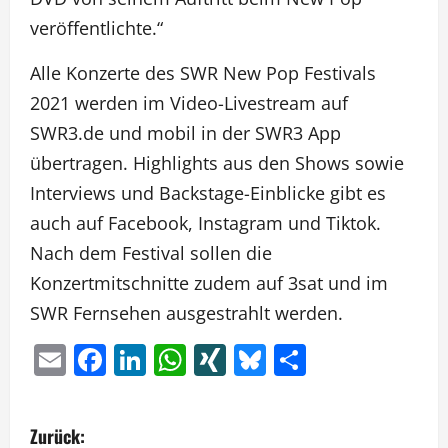
veröffentlichte.“
Alle Konzerte des SWR New Pop Festivals
2021 werden im Video-Livestream auf
SWR3.de und mobil in der SWR3 App
übertragen. Highlights aus den Shows sowie
Interviews und Backstage-Einblicke gibt es
auch auf Facebook, Instagram und Tiktok.
Nach dem Festival sollen die
Konzertmitschnitte zudem auf 3sat und im
SWR Fernsehen ausgestrahlt werden.
Email
Facebook
LinkedIn
WhatsApp
XING
Bluesky
Teilen
B
Zurück: