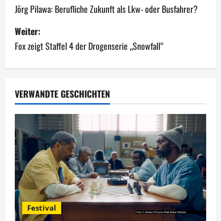
e
Jörg Pilawa: Berufliche Zukunft als Lkw- oder Busfahrer?
i
Weiter:
Fox zeigt Staffel 4 der Drogenserie „Snowfall“
t
r
a
VERWANDTE GESCHICHTEN
g
s
n
a
v
Festival
i