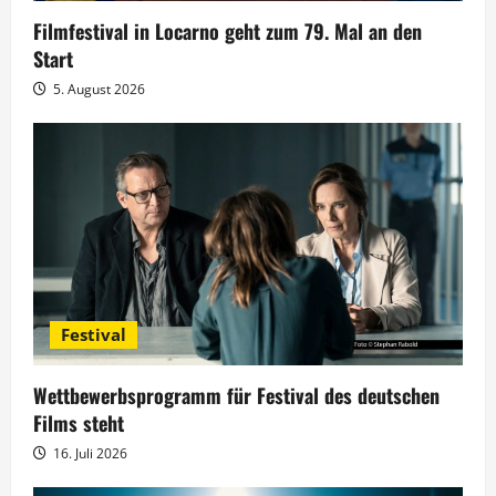
g
Filmfestival in Locarno geht zum 79. Mal an den
Start
a
5. August 2026
t
i
o
n
Festival
Wettbewerbsprogramm für Festival des deutschen
Films steht
16. Juli 2026