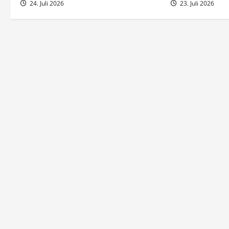
24. Juli 2026
23. Juli 2026
v
i
g
a
t
i
o
n