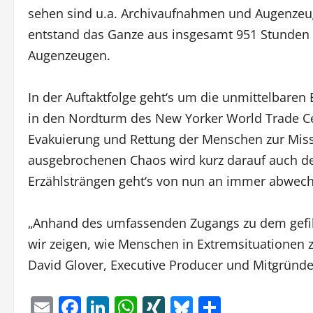
sehen sind u.a. Archivaufnahmen und Augenzeug
entstand das Ganze aus insgesamt 951 Stunden 
Augenzeugen.
In der Auftaktfolge geht‘s um die unmittelbaren
in den Nordturm des New Yorker World Trade Ce
Evakuierung und Rettung der Menschen zur Missi
ausgebrochenen Chaos wird kurz darauf auch de
Erzählsträngen geht‘s von nun an immer abwech
„Anhand des umfassenden Zugangs zu dem gefil
wir zeigen, wie Menschen in Extremsituationen
David Glover, Executive Producer und Mitgründ
Email
Facebook
LinkedIn
WhatsApp
XING
Bluesky
Teilen