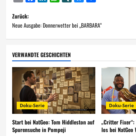
B
Zurück:
Neue Ausgabe: Donnerwetter bei „BARBARA“
e
i
t
VERWANDTE GESCHICHTEN
r
a
g
s
Doku-Serie
Doku-Serie
n
Start bei NatGeo: Tom Hiddleston auf
„Critter Fixer“
a
Spurensuche in Pompeji
los bei NatGeo