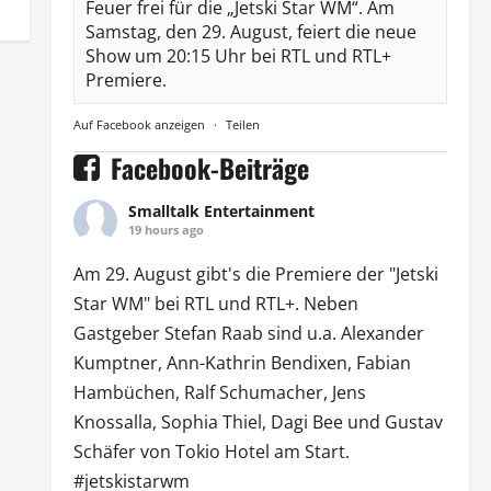
Feuer frei für die „Jetski Star WM“. Am
Samstag, den 29. August, feiert die neue
Show um 20:15 Uhr bei RTL und RTL+
Premiere.
Auf Facebook anzeigen
·
Teilen
Facebook-Beiträge
Smalltalk Entertainment
19 hours ago
Am 29. August gibt's die Premiere der "Jetski
Star WM" bei
RTL
und
RTL
+. Neben
Gastgeber Stefan Raab sind u.a.
Alexander
Kumptner
, Ann-Kathrin Bendixen,
Fabian
Hambüchen
, Ralf Schumacher,
Jens
Knossalla
,
Sophia Thiel
,
Dagi Bee
und Gustav
Schäfer von
Tokio Hotel
am Start.
#jetskistarwm