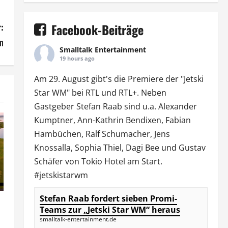
Facebook-Beiträge
:
n
Smalltalk Entertainment
19 hours ago
Am 29. August gibt's die Premiere der "Jetski
Star WM" bei
RTL
und
RTL
+. Neben
Gastgeber Stefan Raab sind u.a.
Alexander
Kumptner
, Ann-Kathrin Bendixen,
Fabian
Hambüchen
, Ralf Schumacher,
Jens
Knossalla
,
Sophia Thiel
,
Dagi Bee
und Gustav
Schäfer von
Tokio Hotel
am Start.
#jetskistarwm
Stefan Raab fordert sieben Promi-
Teams zur „Jetski Star WM“ heraus
smalltalk-entertainment.de