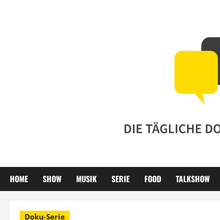
Zum
Inhalt
springen
HOME
SHOW
MUSIK
SERIE
FOOD
TALKSHOW
Doku-Serie