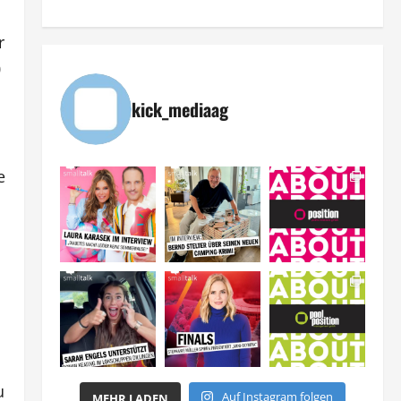
r
0
kick_mediaag
e
u
Auf Instagram folgen
MEHR LADEN