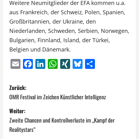
Weitere Neumitglieder der EFA kommen u.a.
aus Frankreich, der Schweiz, Polen, Spanien,
Großbritannien, der Ukraine, den
Niederlanden, Schweden, Serbien, Norwegen,
Bulgarien, Finnland, Island, der Türkei,
Belgien und Dänemark.
Email
Facebook
LinkedIn
WhatsApp
XING
Bluesky
Teilen
B
Zurück:
e
OMR Festival im Zeichen Künstlicher Intelligenz
i
Weiter:
Zweite Chancen und Kontrollverluste im „Kampf der
t
Realitystars“
r