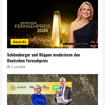
i
o
n
Awards
Schöneberger und Köppen moderieren den
Deutschen Fernsehpreis
2. Juli 2026