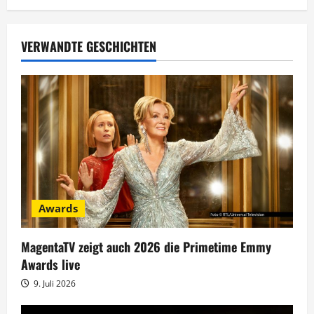
a
g
VERWANDTE GESCHICHTEN
s
n
a
v
i
Awards
g
MagentaTV zeigt auch 2026 die Primetime Emmy
a
Awards live
t
9. Juli 2026