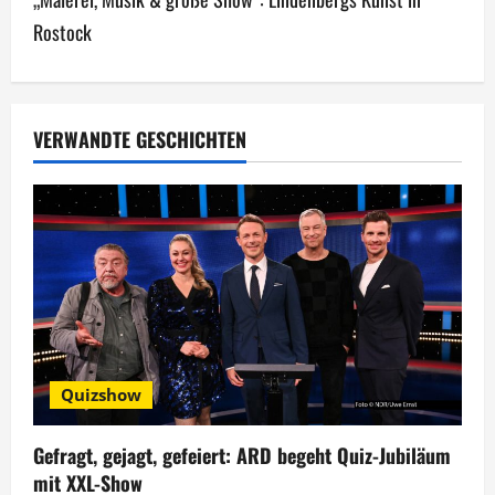
r
Rostock
a
g
VERWANDTE GESCHICHTEN
s
n
a
v
i
g
Quizshow
a
Gefragt, gejagt, gefeiert: ARD begeht Quiz-Jubiläum
t
mit XXL-Show