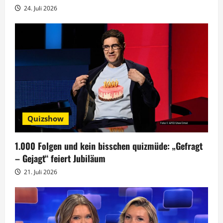
24. Juli 2026
i
o
n
Quizshow
1.000 Folgen und kein bisschen quizmüde: „Gefragt
– Gejagt“ feiert Jubiläum
21. Juli 2026