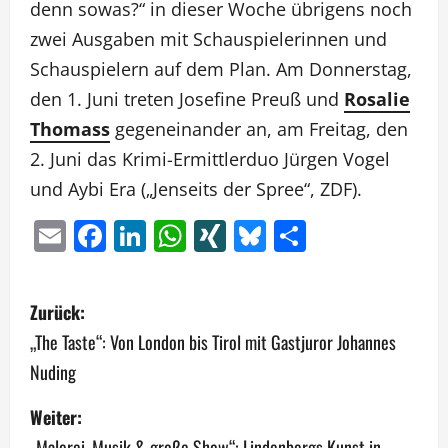
denn sowas?“ in dieser Woche übrigens noch
zwei Ausgaben mit Schauspielerinnen und
Schauspielern auf dem Plan. Am Donnerstag,
den 1. Juni treten Josefine Preuß und
Rosalie
Thomass
gegeneinander an, am Freitag, den
2. Juni das Krimi-Ermittlerduo Jürgen Vogel
und Aybi Era („Jenseits der Spree“, ZDF).
Email
Facebook
LinkedIn
WhatsApp
XING
Bluesky
Teilen
B
Zurück:
e
„The Taste“: Von London bis Tirol mit Gastjuror Johannes
Nuding
i
Weiter:
t
„Malerei, Musik & große Show“: Lindenbergs Kunst in