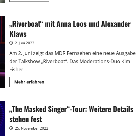
Informationen
über
RTL
feiert
20
„Riverboat“ mit Anna Loos und Alexander
Jahre
„DSDS“
mit
Klaws
Drei-
Stunden-
Doku
2. Juni 2023
Am 2. Juni zeigt das MDR Fernsehen eine neue Ausgabe
der Talkshow „Riverboat“. Das Moderations-Duo Kim
Fisher...
Mehr
Mehr erfahren
Informationen
über
„Riverboat“
mit
Anna
„The Masked Singer“-Tour: Weitere Details
Loos
und
Alexander
stehen fest
Klaws
25. November 2022