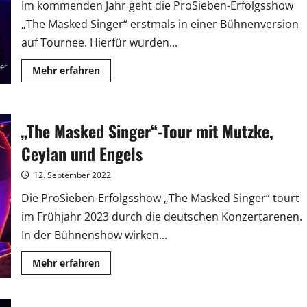
Im kommenden Jahr geht die ProSieben-Erfolgsshow
„The Masked Singer“ erstmals in einer Bühnenversion
auf Tournee. Hierfür wurden...
Mehr
Mehr erfahren
Informationen
über
„The
Masked
Singer“-
„The Masked Singer“-Tour mit Mutzke,
Tour:
Weitere
Details
Ceylan und Engels
stehen
fest
12. September 2022
Die ProSieben-Erfolgsshow „The Masked Singer“ tourt
im Frühjahr 2023 durch die deutschen Konzertarenen.
In der Bühnenshow wirken...
Mehr
Mehr erfahren
Informationen
über
„The
Masked