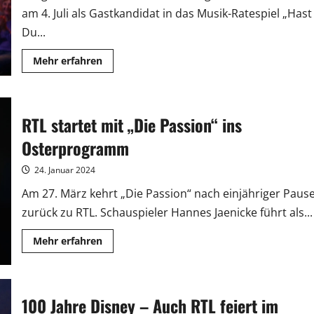
am 4. Juli als Gastkandidat in das Musik-Ratespiel „Hast
Du...
Mehr
Mehr erfahren
Informationen
über
Sasha
und
Alexander
RTL startet mit „Die Passion“ ins
Klaws
raten
bei
Osterprogramm
„Hast
Du
Töne?“
24. Januar 2024
Am 27. März kehrt „Die Passion“ nach einjähriger Paus
zurück zu RTL. Schauspieler Hannes Jaenicke führt als...
Mehr
Mehr erfahren
Informationen
über
RTL
startet
mit
„Die
100 Jahre Disney – Auch RTL feiert im
Passion“