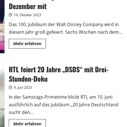
ins
Dezember mit
Osterprogramm
16. Oktober 2023
Das 100. Jubiläum der Walt Disney Company wird in
diesem Jahr groß gefeiert. Sechs Wochen nach dem...
Mehr
Mehr erfahren
Informationen
über
100
Jahre
Disney
RTL feiert 20 Jahre „DSDS“ mit Drei-
–
Auch
RTL
Stunden-Doku
feiert
im
Dezember
9. Juni 2023
mit
In der Samstags-Primetime blickt RTL am 10. Juni
ausführlich auf das Jubiläum „20 Jahre Deutschland
sucht den...
Mehr
Mehr erfahren