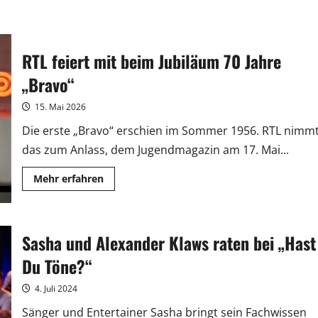
RTL feiert mit beim Jubiläum 70 Jahre
„Bravo“
15. Mai 2026
Die erste „Bravo“ erschien im Sommer 1956. RTL nimm
das zum Anlass, dem Jugendmagazin am 17. Mai...
Mehr
Mehr erfahren
Informationen
über
RTL
feiert
mit
Sasha und Alexander Klaws raten bei „Hast
beim
Jubiläum
70
Du Töne?“
Jahre
„Bravo“
4. Juli 2024
Sänger und Entertainer Sasha bringt sein Fachwissen