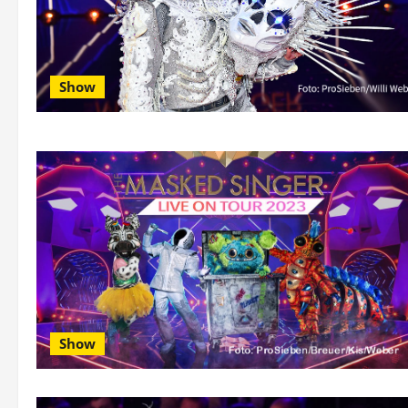
Show
Show