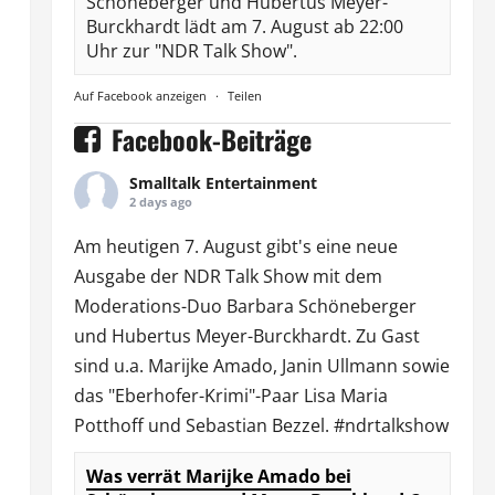
Schöneberger und Hubertus Meyer-
Burckhardt lädt am 7. August ab 22:00
Uhr zur "NDR Talk Show".
Auf Facebook anzeigen
·
Teilen
Facebook-Beiträge
Smalltalk Entertainment
2 days ago
Am heutigen 7. August gibt's eine neue
Ausgabe der
NDR Talk Show
mit dem
Moderations-Duo
Barbara Schöneberger
und Hubertus Meyer-Burckhardt. Zu Gast
sind u.a.
Marijke Amado
,
Janin Ullmann
sowie
das "Eberhofer-Krimi"-Paar Lisa Maria
Potthoff und Sebastian Bezzel.
#ndrtalkshow
Was verrät Marijke Amado bei