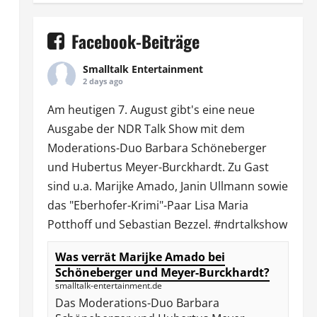
Facebook-Beiträge
Smalltalk Entertainment
2 days ago
Am heutigen 7. August gibt's eine neue
Ausgabe der
NDR Talk Show
mit dem
Moderations-Duo
Barbara Schöneberger
und Hubertus Meyer-Burckhardt. Zu Gast
sind u.a.
Marijke Amado
,
Janin Ullmann
sowie
das "Eberhofer-Krimi"-Paar Lisa Maria
Potthoff und Sebastian Bezzel.
#ndrtalkshow
Was verrät Marijke Amado bei
Schöneberger und Meyer-Burckhardt?
smalltalk-entertainment.de
Das Moderations-Duo Barbara