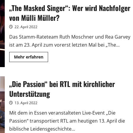
Singer“-
„The Masked Singer“: Wer wird Nachfolger
Tour
mit
Mutzke,
von Mülli Müller?
Ceylan
und
Engels
22. April 2022
Das Stamm-Rateteam Ruth Moschner und Rea Garvey
ist am 23. April zum vorerst letzten Mal bei „The...
Mehr
Mehr erfahren
Informationen
über
„The
Masked
Singer“:
„Die Passion“ bei RTL mit kirchlicher
Wer
wird
Nachfolger
Unterstützung
von
Mülli
Müller?
13. April 2022
Mit dem in Essen veranstalteten Live-Event „Die
Passion“ transportiert RTL am heutigen 13. April die
biblische Leidensgeschichte...