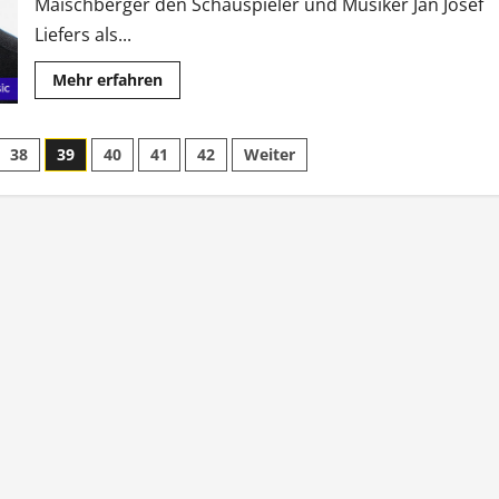
Maischberger den Schauspieler und Musiker Jan Josef
Liefers als...
Mehr
Mehr erfahren
Informationen
über
Applaus
von
ng
38
39
40
41
42
Weiter
der
falschen
Seite
ist
für
Liefers
kein
Argument