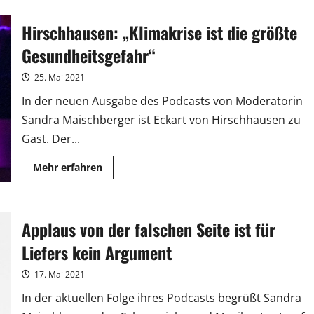
um
Werder
Hirschhausen: „Klimakrise ist die größte
Bremen
bei
„Messi
Gesundheitsgefahr“
&
Ronaldo
XXL“
25. Mai 2021
In der neuen Ausgabe des Podcasts von Moderatorin
Sandra Maischberger ist Eckart von Hirschhausen zu
Gast. Der...
Mehr
Mehr erfahren
Informationen
über
Hirschhausen:
„Klimakrise
ist
Applaus von der falschen Seite ist für
die
größte
Gesundheitsgefahr“
Liefers kein Argument
17. Mai 2021
In der aktuellen Folge ihres Podcasts begrüßt Sandra