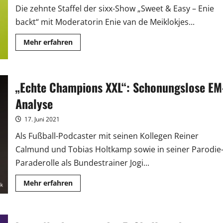
Die zehnte Staffel der sixx-Show „Sweet & Easy – Enie
backt“ mit Moderatorin Enie van de Meiklokjes...
Mehr
Mehr erfahren
Informationen
über
„Sweet
&
Easy“-
„Echte Champions XXL“: Schonungslose EM
Podcast:
Einstimmung
auf
Analyse
TV-
Jubiläumsstaffel
17. Juni 2021
Als Fußball-Podcaster mit seinen Kollegen Reiner
Calmund und Tobias Holtkamp sowie in seiner Parodie
Paraderolle als Bundestrainer Jogi...
Mehr
Mehr erfahren
Informationen
über
„Echte
Champions
XXL“: