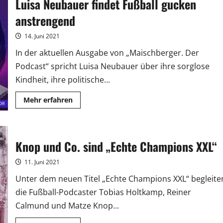
Luisa Neubauer findet Fußball gucken
Schonungslose
EM-
Analyse
anstrengend
14. Juni 2021
In der aktuellen Ausgabe von „Maischberger. Der
Podcast“ spricht Luisa Neubauer über ihre sorglose
Kindheit, ihre politische...
Mehr
Mehr erfahren
Informationen
über
Luisa
Neubauer
findet
Fußball
Knop und Co. sind „Echte Champions XXL“
gucken
anstrengend
11. Juni 2021
Unter dem neuen Titel „Echte Champions XXL“ begleite
die Fußball-Podcaster Tobias Holtkamp, Reiner
Calmund und Matze Knop...