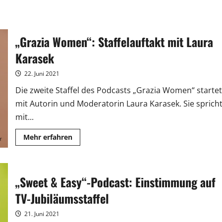
„Grazia Women“: Staffelauftakt mit Laura
Karasek
22. Juni 2021
Die zweite Staffel des Podcasts „Grazia Women“ startet
mit Autorin und Moderatorin Laura Karasek. Sie sprich
mit...
Mehr
Mehr erfahren
Informationen
über
„Grazia
Women“:
Staffelauftakt
„Sweet & Easy“-Podcast: Einstimmung auf
mit
Laura
Karasek
TV-Jubiläumsstaffel
21. Juni 2021