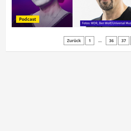
Podcast
Seitennummerieru
Zurück
1
…
36
37
der
Beiträge