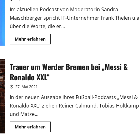
Im aktuellen Podcast von Moderatorin Sandra
Maischberger spricht IT-Unternehmer Frank Thelen u.a
über die Worte, die er...
Mehr
Mehr erfahren
Informationen
über
Frank
Thelen
über
Trauer um Werder Bremen bei „Messi &
Start-
ups:
„Man
Ronaldo XXL“
muss
dafür
geboren
27. Mai 2021
sein“
In der neuen Ausgabe ihres Fußball-Podcasts „Messi &
Ronaldo XXL“ ziehen Reiner Calmund, Tobias Holtkamp
und Matze...
Mehr
Mehr erfahren
Informationen
über
Trauer