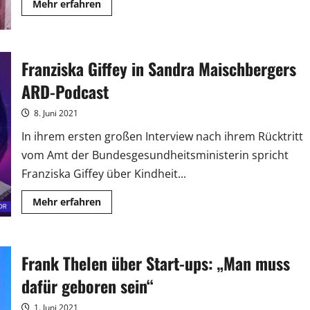
Mehr
Mehr erfahren
Informationen
über
Knop
und
Co.
sind
Franziska Giffey in Sandra Maischbergers
„Echte
Champions
ARD-Podcast
XXL“
8. Juni 2021
In ihrem ersten großen Interview nach ihrem Rücktritt
vom Amt der Bundesgesundheitsministerin spricht
Franziska Giffey über Kindheit...
Mehr
Mehr erfahren
Informationen
über
Franziska
Giffey
in
Frank Thelen über Start-ups: „Man muss
Sandra
Maischbergers
ARD-
dafür geboren sein“
Podcast
1. Juni 2021